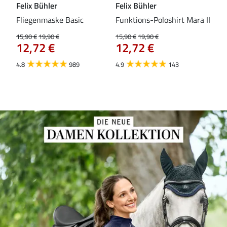
Felix Bühler
Felix Bühler
Fel
Fliegenmaske Basic
Funktions-Poloshirt Mara II
Pul
Fli
15,90 €
19,90 €
15,90 €
19,90 €
12,72 €
12,72 €
15,9
12
4.8
989
4.9
143
4.5