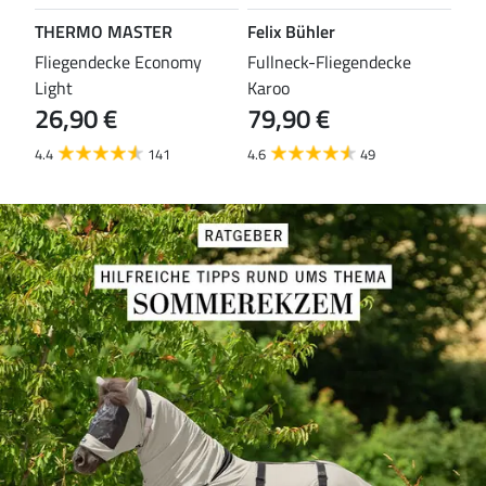
THERMO MASTER
Felix Bühler
TH
leas
Fliegendecke Economy
Fullneck-Fliegendecke
Fli
Light
Karoo
Eco
26,90 €
79,90 €
29
4.4
141
4.6
49
4.3