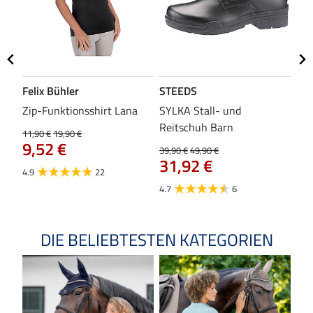
Felix Bühler
STEEDS
SH
Zip-Funktionsshirt Lana
SYLKA Stall- und
Sch
Reitschuh Barn
11,90 €
19,90 €
29,9
9,52 €
23
39,90 €
49,90 €
31,92 €
4.9
22
4.8
4.7
6
DIE BELIEBTESTEN KATEGORIEN