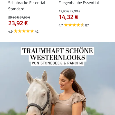
Schabracke Essential
Fliegenhaube Essential
Za
84
Standard
17,90 €
22,90 €
14,32 €
29,90 €
37,90 €
23,92 €
4.7
87
4.9
42