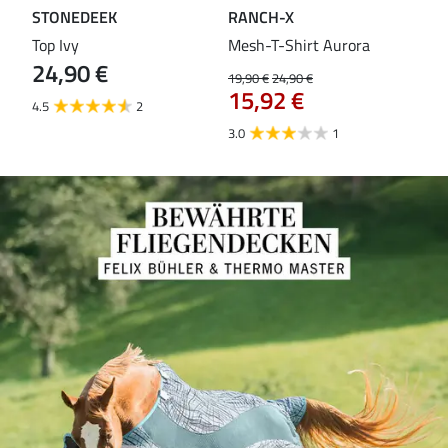
STONEDEEK
RANCH-X
ST
Top Ivy
Mesh-T-Shirt Aurora
T-S
24,90 €
19,90 €
24,90 €
14,9
15,92 €
11
4.5
2
3.0
1
5.0