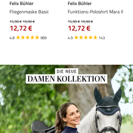
Felix Bühler
Felix Bühler
Fel
Fliegenmaske Basic
Funktions-Poloshirt Mara II
Pul
Fli
15,90 €
19,90 €
15,90 €
19,90 €
12,72 €
12,72 €
15,9
12
4.8
989
4.9
143
4.5