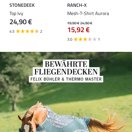
STONEDEEK
RANCH-X
ST
Top Ivy
Mesh-T-Shirt Aurora
T-S
24,90 €
19,90 €
24,90 €
14,9
15,92 €
11
4.5
2
3.0
1
5.0