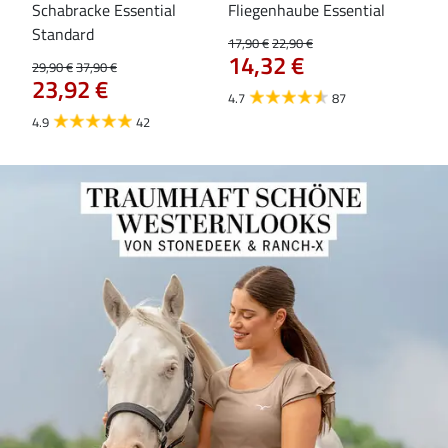
Schabracke Essential
Fliegenhaube Essential
Za
84
Standard
17,90 €
22,90 €
14,32 €
29,90 €
37,90 €
23,92 €
4.7
87
4.9
42