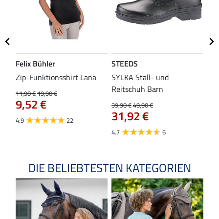
Felix Bühler
STEEDS
SH
Zip-Funktionsshirt Lana
SYLKA Stall- und
Sch
Reitschuh Barn
11,90 €
19,90 €
29,9
9,52 €
23
39,90 €
49,90 €
31,92 €
4.9
22
4.8
4.7
6
DIE BELIEBTESTEN KATEGORIEN