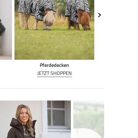
Pferdedecken
Pferde
JETZT SHOPPEN
JETZT S