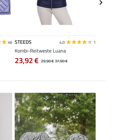
STEEDS
Equilibre
46
4.0
1
Kombi-Reitweste Luana
Kinder Grip-Reithos
23,92 €
38,32 €
29,90 €
37,90 €
47,90 €
5