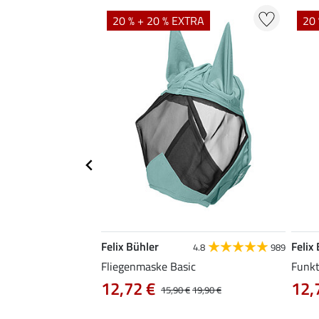
TRA
20 % + 20 % EXTRA
20 
Felix Bühler
Felix
5.0
1
4.8
989
Fliegenmaske Basic
Funkt
12,72 €
12,
,90 €
15,90 €
19,90 €