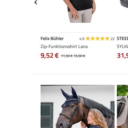
Felix Bühler
STEE
4.5
86
4.9
22
Zip-Funktionsshirt Lana
SYLKA
9,52 €
31,
29,90 €
11,90 €
19,90 €