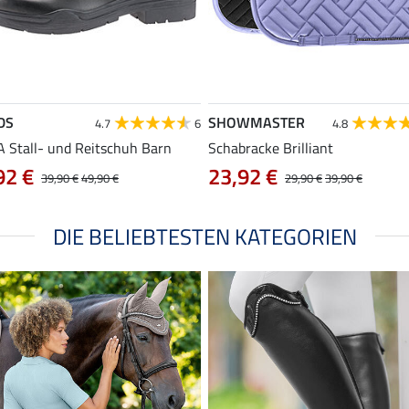
DS
SHOWMASTER
4.7
6
4.8
 Stall- und Reitschuh Barn
Schabracke Brilliant
92 €
23,92 €
39,90 €
49,90 €
29,90 €
39,90 €
DIE BELIEBTESTEN KATEGORIEN