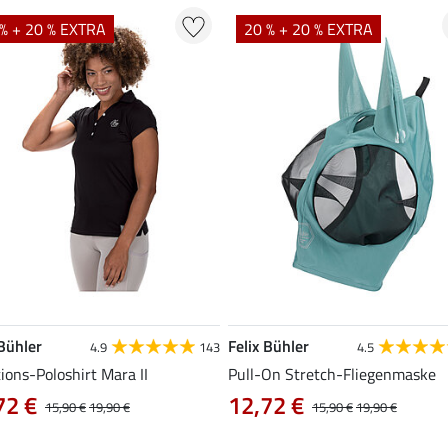
% + 20 % EXTRA
20 % + 20 % EXTRA
 Bühler
Felix Bühler
4.9
143
4.5
ions-Poloshirt Mara II
Pull-On Stretch-Fliegenmaske
72 €
12,72 €
15,90 €
19,90 €
15,90 €
19,90 €