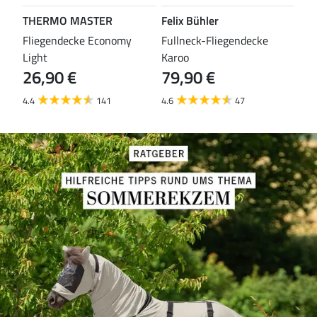
THERMO MASTER
Felix Bühler
TH
leas
Fliegendecke Economy
Fullneck-Fliegendecke
Fli
Light
Karoo
Eco
26,90 €
79,90 €
29
4.4
141
4.6
47
4.2