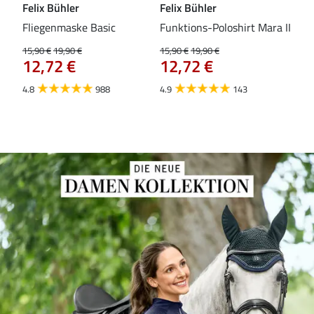
Felix Bühler
Felix Bühler
Fel
Fliegenmaske Basic
Funktions-Poloshirt Mara II
Pul
Fli
15,90 €
19,90 €
15,90 €
19,90 €
12,72 €
12,72 €
15,9
12
4.8
988
4.9
143
4.5