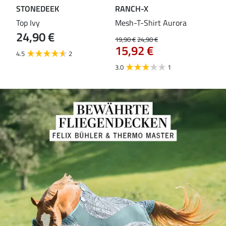
STONEDEEK
RANCH-X
ST
Top Ivy
Mesh-T-Shirt Aurora
T-S
24,90 €
19,90 €
24,90 €
14,9
15,92 €
11
4.5
2
3.0
1
5.0