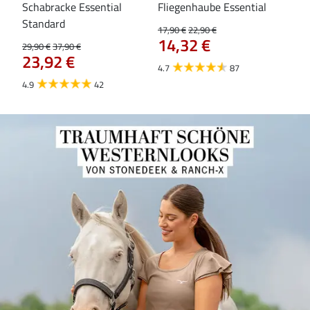
Schabracke Essential
Fliegenhaube Essential
Fle
Standard
17,90 €
22,90 €
19,9
14,32 €
15
29,90 €
37,90 €
23,92 €
4.7
87
4.8
4.9
42