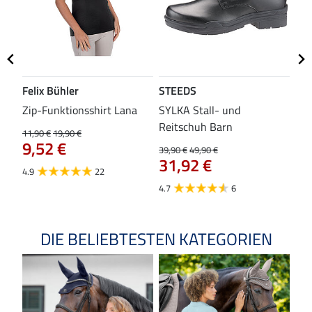
Felix Bühler
STEEDS
SH
Zip-Funktionsshirt Lana
SYLKA Stall- und
Sch
Reitschuh Barn
11,90 €
19,90 €
29,9
9,52 €
23
39,90 €
49,90 €
31,92 €
4.9
22
4.8
4.7
6
DIE BELIEBTESTEN KATEGORIEN