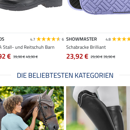
DS
SHOWMASTER
4.7
6
4.8
 Stall- und Reitschuh Barn
Schabracke Brilliant
92 €
23,92 €
39,90 €
49,90 €
29,90 €
39,90 €
DIE BELIEBTESTEN KATEGORIEN