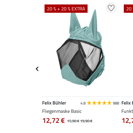
TRA
20 % + 20 % EXTRA
20 
Felix Bühler
Felix
5.0
1
4.8
988
Fliegenmaske Basic
Funkt
12,72 €
12,
,90 €
15,90 €
19,90 €