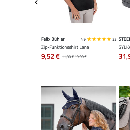
Felix Bühler
STEE
4.5
86
4.9
22
Zip-Funktionsshirt Lana
SYLKA
9,52 €
31,
29,90 €
11,90 €
19,90 €