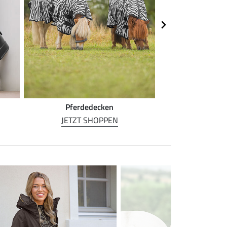
Pferdedecken
Pferde
JETZT SHOPPEN
JETZT S