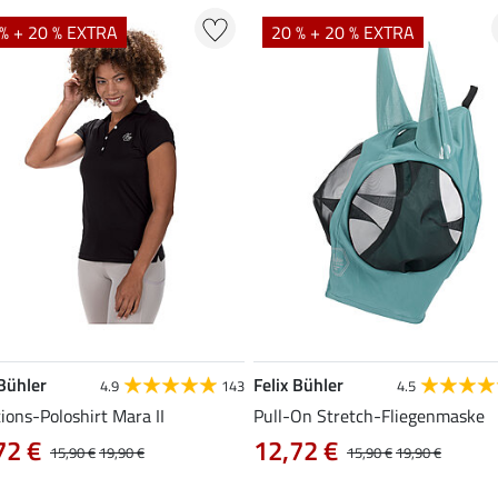
% + 20 % EXTRA
20 % + 20 % EXTRA
 Bühler
Felix Bühler
4.9
143
4.5
ions-Poloshirt Mara II
Pull-On Stretch-Fliegenmaske
72 €
12,72 €
15,90 €
19,90 €
15,90 €
19,90 €