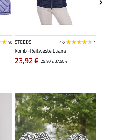
STEEDS
Equilibre
46
4.0
1
Kombi-Reitweste Luana
Kinder Grip-Reithos
23,92 €
38,32 €
29,90 €
37,90 €
47,90 €
5