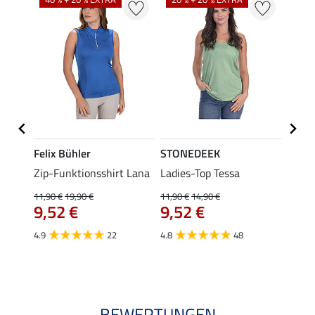
Felix Bühler
STONEDEEK
Felix
ub II
Zip-Funktionsshirt Lana
Ladies-Top Tessa
Zip-F
11,90 €
19,90 €
11,90 €
14,90 €
15,90 
9,52 €
9,52 €
12,
4.9
22
4.8
48
4.8
BEWERTUNGEN