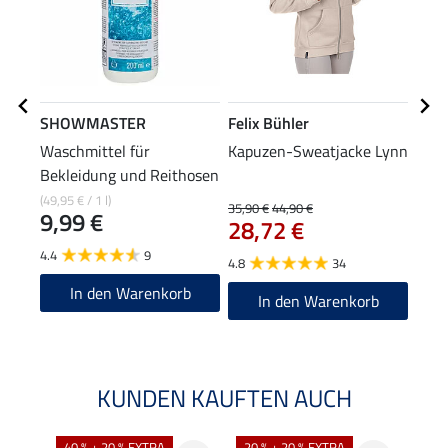
SHOWMASTER
Felix Bühler
Feli
Waschmittel für
Kapuzen-Sweatjacke Lynn
Cap 
Bekleidung und Reithosen
8,9
(49,95 € / 1 l)
35,90 €
44,90 €
9,99 €
28,72 €
4.8
4.4
9
4.8
34
In den Warenkorb
In den Warenkorb
KUNDEN KAUFTEN AUCH
40 % + 20 % EXTRA
20 % + 20 % EXTRA
20 %