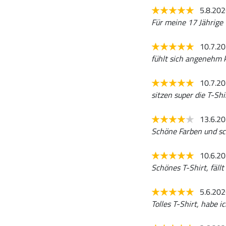
5.8.20
Für meine 17 Jährige T
10.7.2
fühlt sich angenehm
10.7.2
sitzen super die T-Shi
13.6.2
Schöne Farben und sc
10.6.2
Schönes T-Shirt, fäll
5.6.20
Tolles T-Shirt, habe 