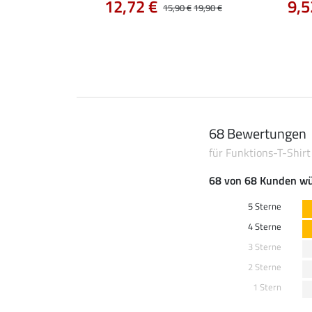
12,72 €
9,5
0 €
24,90 €
15,90 €
19,90 €
68 Bewertungen
für Funktions-T-Shir
68 von 68 Kunden wü
5 Sterne
4 Sterne
3 Sterne
2 Sterne
1 Stern