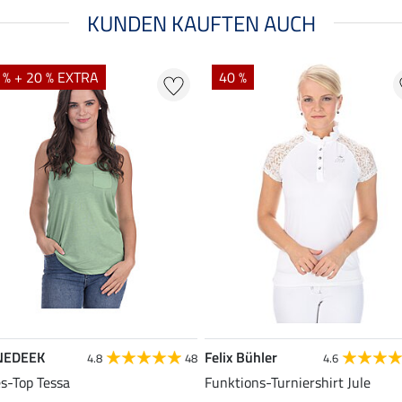
KUNDEN KAUFTEN AUCH
 % + 20 % EXTRA
40 %
NEDEEK
Felix Bühler
4.8
48
4.6
es-Top Tessa
Funktions-Turniershirt Jule