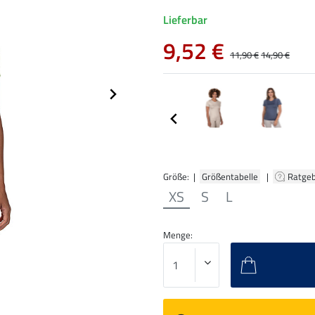
Lieferbar
9,52 €
11,90 €
14,90 €
Größe: |
Größentabelle
|
Ratge
XS
S
L
Menge: