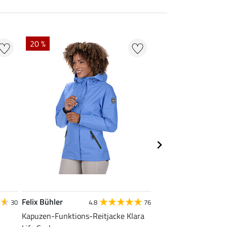
20 %
22 % + 20 % EXTR
Felix Bühler
Felix Bühler
30
4.8
76
Kapuzen-Funktions-Reitjacke Klara
Tank-Top Mira