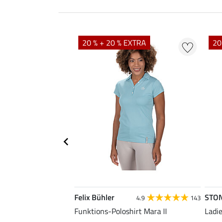
EXTRA
20 % + 20 % EXTRA
20
Felix Bühler
STO
4.9
143
Amelia
Funktions-Poloshirt Mara II
Ladi