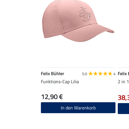
Felix Bühler
Felix
5.0
4
Funktions-Cap Lilia
2 in 
12,90 €
38,
In den Warenkorb