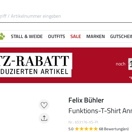
STALL & WEIDE
OUTFITS
SALE
MARKEN
GUTSCHEI
noch
Felix Bühler
Funktions-T-Shirt An
Nr.: 653176-XS-PI
5.0
68 Bewertung(en)