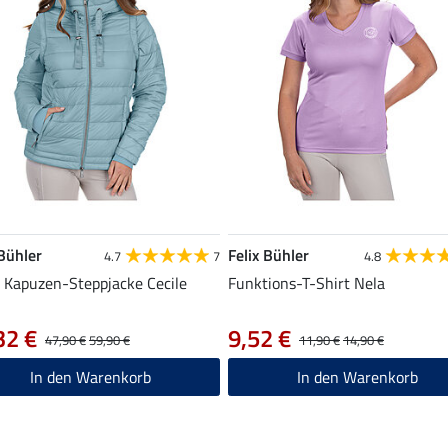
 Bühler
Felix Bühler
4.7
7
4.8
1 Kapuzen-Steppjacke Cecile
Funktions-T-Shirt Nela
32 €
9,52 €
47,90 €
59,90 €
11,90 €
14,90 €
In den Warenkorb
In den Warenkorb