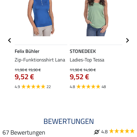
Felix Bühler
STONEDEEK
Felix
ub II
Zip-Funktionsshirt Lana
Ladies-Top Tessa
Zip-F
11,90 €
19,90 €
11,90 €
14,90 €
15,90 
9,52 €
9,52 €
12,
4.9
22
4.8
48
4.8
BEWERTUNGEN
67 Bewertungen
4.8