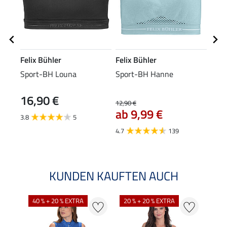
Felix Bühler
Felix Bühler
Feli
Sport-BH Louna
Sport-BH Hanne
Perf
Stre
16,90 €
12,90 €
23,90
ab 9,99 €
19
3.8
5
4.7
139
4.8
KUNDEN KAUFTEN AUCH
40 % + 20 % EXTRA
20 % + 20 % EXTRA
20 %