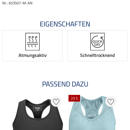
Nr.: 653507-M-AN
EIGENSCHAFTEN
Atmungsaktiv
Schnelltrocknend
PASSEND DAZU
23 %
20