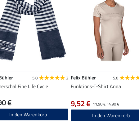
 Bühler
Felix Bühler
5.0
2
5.0
rschal Fine Life Cycle
Funktions-T-Shirt Anna
90 €
9,52 €
11,90 €
14,90 €
In den Warenkorb
In den Warenkorb