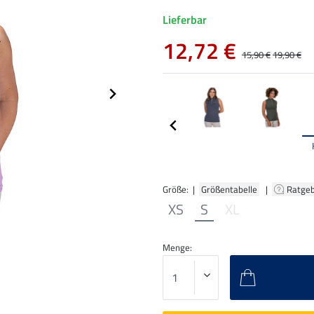
Lieferbar
12,72 €
15,90 €
19,90 €
Größe: |
Größentabelle
|
Ratge
XS
S
XL
Menge: