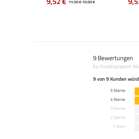
9,52 €
9,5
0 €
44,90 €
11,90 €
19,90 €
9 Bewertungen
für Funktionsshirt Al
9 von 9 Kunden würd
5 Sterne
4 Sterne
3 Sterne
2 Sterne
1 Stern