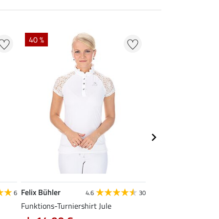
40 %
22 % + 20 % EXTR
Felix Bühler
Felix Bühler
6
4.6
30
Funktions-Turniershirt Jule
Tank-Top Mira