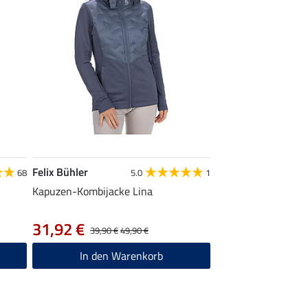
Felix Bühler
68
5.0
1
Kapuzen-Kombijacke Lina
31,92 €
39,90 €
49,90 €
In den Warenkorb