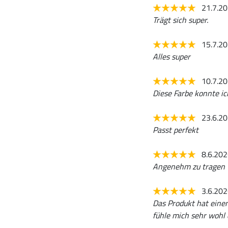
21.7.2
Trägt sich super.
15.7.2
Alles super
10.7.2
Diese Farbe konnte ich
23.6.2
Passt perfekt
8.6.20
Angenehm zu tragen
3.6.20
Das Produkt hat einen
fühle mich sehr wohl 