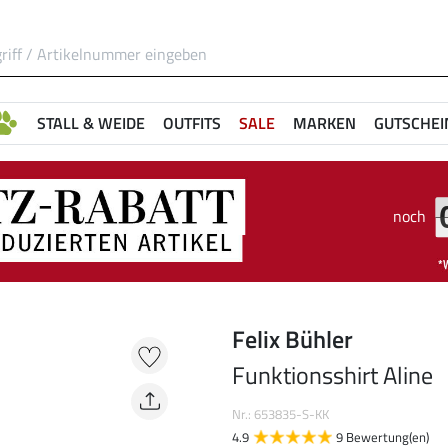
STALL & WEIDE
OUTFITS
SALE
MARKEN
GUTSCHEI
noch
Felix Bühler
Funktionsshirt Aline
Nr.: 653835-S-KK
4.9
9 Bewertung(en)