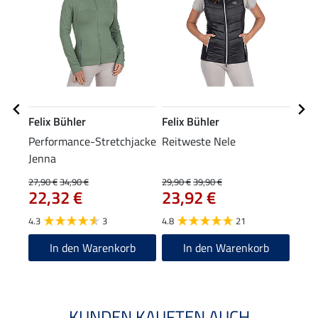
Felix Bühler
Felix Bühler
STE
Performance-Stretchjacke
Reitweste Nele
Reit
Jenna
4,9
27,90 €
34,90 €
29,90 €
39,90 €
22,32 €
23,92 €
5.0
4.3
3
4.8
21
In den Warenkorb
In den Warenkorb
KUNDEN KAUFTEN AUCH