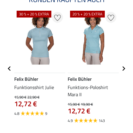
30 % + 20 % EXTRA
20 % + 20 % EXTRA
20 %
Felix Bühler
Felix Bühler
STON
s-
Funktionsshirt Julie
Funktions-Poloshirt
Ladie
ycle
Mara II
15,90 €
22,90 €
11,90 
12,72 €
9,5
15,90 €
19,90 €
12,72 €
4.8
9
4.8
4.9
143