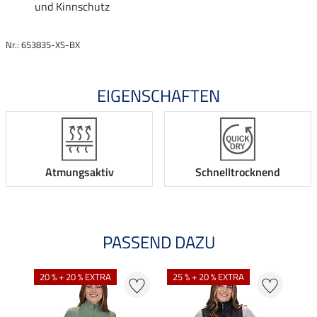
und Kinnschutz
Nr.: 653835-XS-BX
EIGENSCHAFTEN
Atmungsaktiv
Schnelltrocknend
PASSEND DAZU
NE
20 % + 20 % EXTRA
25 % + 20 % EXTRA