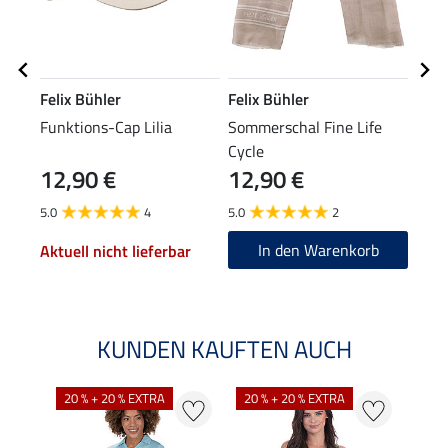
Felix Bühler
Felix Bühler
STE
Funktions-Cap Lilia
Sommerschal Fine Life
Knie
Cycle
12,90 €
12,90 €
6,9
5.0
4
5.0
2
4.9
In den Warenkorb
Aktuell nicht lieferbar
KUNDEN KAUFTEN AUCH
20 % + 20 % EXTRA
20 % + 20 % EXTRA
40 %