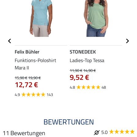
Felix Bühler
STONEDEEK
Felix
a
Funktions-Poloshirt
Ladies-Top Tessa
Funkt
Mara II
Jule
11,90 €
14,90 €
9,52 €
15,90 €
19,90 €
24,90 
12,72 €
ab 
4.8
48
4.9
143
4.6
BEWERTUNGEN
11 Bewertungen
5.0