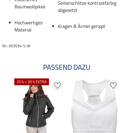
Seitenschlitze kontrastfarbig
Baumwollpikee
abgesetzt
Hochwertiges
Kragen & Ärmel gerippt
Material
Nr.: 653534-S-W
PASSEND DAZU
25 % + 20 % EXTRA
20