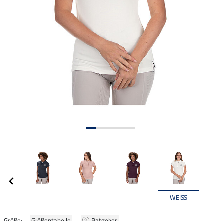
WEISS
Größe: |
Größentabelle
|
Ratgeber