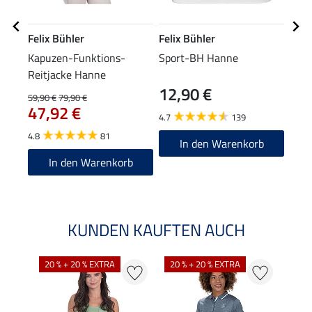
Felix Bühler
Felix Bühler
Feli
Kapuzen-Funktions-
Sport-BH Hanne
Cap
Reitjacke Hanne
12,90 €
59,90 €
79,90 €
7,99 
47,92 €
6,3
4.7
139
4.8
81
4.6
In den Warenkorb
In den Warenkorb
KUNDEN KAUFTEN AUCH
20 % + 20 % EXTRA
20 % + 20 % EXTRA
20 %