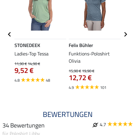
STONEDEEK
Felix Bühler
Felix
lia
Ladies-Top Tessa
Funktions-Poloshirt
Zip-F
Olivia
11,90 €
14,90 €
15,90 
9,52 €
12,
15,90 €
19,90 €
12,72 €
4.8
48
4.8
4.9
101
BEWERTUNGEN
34 Bewertungen
4.7
für Poloshirt Libby