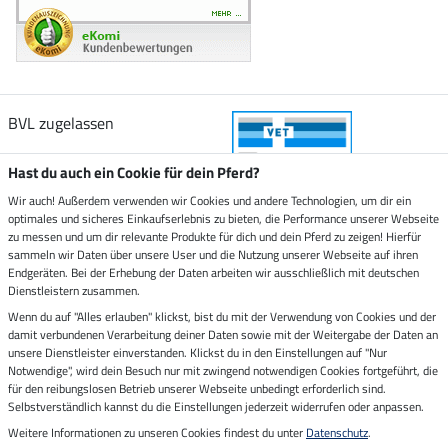
BVL zugelassen
Hast du auch ein Cookie für dein Pferd?
Wir auch! Außerdem verwenden wir Cookies und andere Technologien, um dir ein
optimales und sicheres Einkaufserlebnis zu bieten, die Performance unserer Webseite
Zustellung durch
zu messen und um dir relevante Produkte für dich und dein Pferd zu zeigen! Hierfür
sammeln wir Daten über unsere User und die Nutzung unserer Webseite auf ihren
Endgeräten. Bei der Erhebung der Daten arbeiten wir ausschließlich mit deutschen
Sicher bezahlen mit
Dienstleistern zusammen.
Wenn du auf "Alles erlauben" klickst, bist du mit der Verwendung von Cookies und der
damit verbundenen Verarbeitung deiner Daten sowie mit der Weitergabe der Daten an
Rechnung
Vorkasse
unsere Dienstleister einverstanden. Klickst du in den Einstellungen auf "Nur
Notwendige", wird dein Besuch nur mit zwingend notwendigen Cookies fortgeführt, die
für den reibungslosen Betrieb unserer Webseite unbedingt erforderlich sind.
Impressum
Selbstverständlich kannst du die Einstellungen jederzeit widerrufen oder anpassen.
Weitere Informationen zu unseren Cookies findest du unter
Datenschutz
.
Letzte Aktualisierung am 09.08.2026 um 07:13