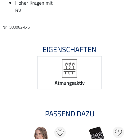
Hoher Kragen mit
RV
Nr.: 580062-L-S
EIGENSCHAFTEN
Atmungsaktiv
PASSEND DAZU
20