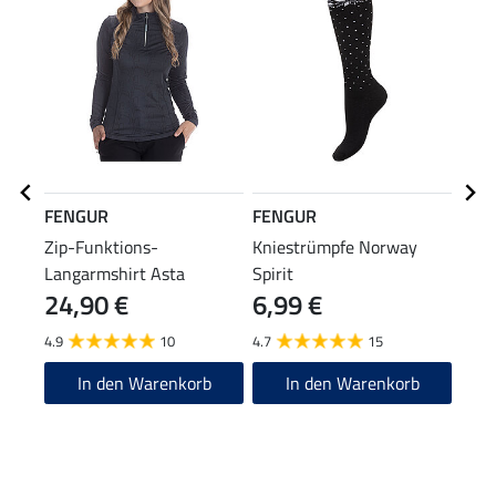
FENGUR
FENGUR
FEN
Zip-Funktions-
Kniestrümpfe Norway
Lede
Langarmshirt Asta
Spirit
24,90 €
6,99 €
29,90
23
4.9
10
4.7
15
5.0
In den Warenkorb
In den Warenkorb