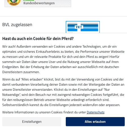
BVL zugelassen
Hast du auch ein Cookie für dein Pferd?
Wir auch! Außerdem verwenden wir Cookies und andere Technologien, um dir ein
optimales und sicheres Einkaufserlebnis zu bieten, die Performance unserer Webseite
Zustellung durch
zu messen und um dir relevante Produkte für dich und dein Pferd zu zeigen! Hierfür
sammeln wir Daten über unsere User und die Nutzung unserer Webseite auf ihren
Endgeräten. Bei der Erhebung der Daten arbeiten wir ausschließlich mit deutschen
Sicher bezahlen mit
Dienstleistern zusammen.
Wenn du auf "Alles erlauben" klickst, bist du mit der Verwendung von Cookies und der
damit verbundenen Verarbeitung deiner Daten sowie mit der Weitergabe der Daten an
Rechnung
Vorkasse
unsere Dienstleister einverstanden. Klickst du in den Einstellungen auf "Nur
Notwendige", wird dein Besuch nur mit zwingend notwendigen Cookies fortgeführt, die
Impressum
für den reibungslosen Betrieb unserer Webseite unbedingt erforderlich sind.
Selbstverständlich kannst du die Einstellungen jederzeit widerrufen oder anpassen.
Weitere Informationen zu unseren Cookies findest du unter
Datenschutz
.
Letzte Aktualisierung am 08.08.2026 um 06:59
Alle Preise in Euro inkl. MwSt. zzgl.
Versandkosten
Einstellungen
Alles erlauben