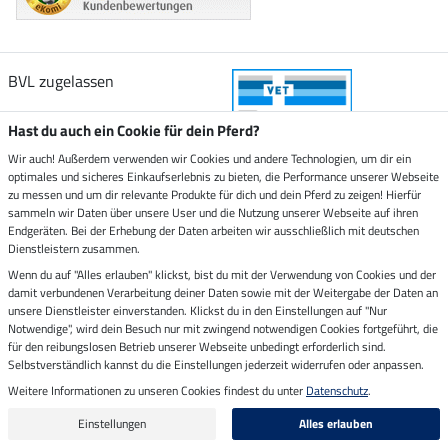
BVL zugelassen
Hast du auch ein Cookie für dein Pferd?
Wir auch! Außerdem verwenden wir Cookies und andere Technologien, um dir ein
optimales und sicheres Einkaufserlebnis zu bieten, die Performance unserer Webseite
Zustellung durch
zu messen und um dir relevante Produkte für dich und dein Pferd zu zeigen! Hierfür
sammeln wir Daten über unsere User und die Nutzung unserer Webseite auf ihren
Endgeräten. Bei der Erhebung der Daten arbeiten wir ausschließlich mit deutschen
Sicher bezahlen mit
Dienstleistern zusammen.
Wenn du auf "Alles erlauben" klickst, bist du mit der Verwendung von Cookies und der
damit verbundenen Verarbeitung deiner Daten sowie mit der Weitergabe der Daten an
Rechnung
Vorkasse
unsere Dienstleister einverstanden. Klickst du in den Einstellungen auf "Nur
Notwendige", wird dein Besuch nur mit zwingend notwendigen Cookies fortgeführt, die
Impressum
für den reibungslosen Betrieb unserer Webseite unbedingt erforderlich sind.
Selbstverständlich kannst du die Einstellungen jederzeit widerrufen oder anpassen.
Weitere Informationen zu unseren Cookies findest du unter
Datenschutz
.
Letzte Aktualisierung am 10.08.2026 um 06:55
Alle Preise in Euro inkl. MwSt. zzgl.
Versandkosten
Einstellungen
Alles erlauben