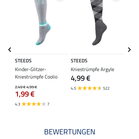
STEEDS
STEEDS
Felix
fe
Kinder-Glitzer-
Kniestrümpfe Argyle
Kinde
4,99 €
Kniestrümpfe Coolio
Colou
2,49 €
4,99 €
5,99 €
4.5
522
1,99 €
ab 
4.3
7
4.7
BEWERTUNGEN