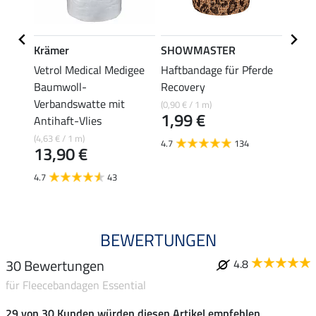
Krämer
SHOWMASTER
Kräm
Vetrol Medical Medigee
Haftbandage für Pferde
Cool
4,9
Baumwoll-
Recovery
Verbandswatte mit
(0,90 € / 1 m)
4.0
1,99 €
Antihaft-Vlies
(4,63 € / 1 m)
4.7
134
13,90 €
4.7
43
BEWERTUNGEN
30 Bewertungen
4.8
für Fleecebandagen Essential
29 von 30 Kunden würden diesen Artikel empfehlen