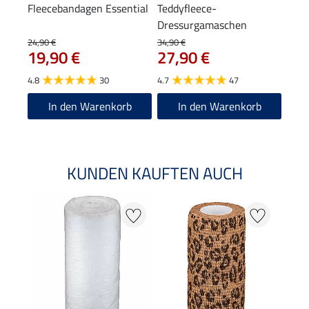
Fleecebandagen Essential
Teddyfleece-
Dressurgamaschen
Essential, Hinterbeine
24,90 €
34,90 €
19,90 €
27,90 €
4.8
30
4.7
47
In den Warenkorb
In den Warenkorb
KUNDEN KAUFTEN AUCH