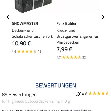
SHOWMASTER
Felix Bühler
THER
Decken- und
Kreuz- und
Decke
 PVC-
Schabrackentasche York
Brustgurtverlängerer für
Prote
10,90 €
6,9
Pferdedecken
7,99 €
4.6
45
4.7
4.7
22
BEWERTUNGEN
89 Bewertungen
4.6
für Highneck Outdoordecke Kalina II, 0 g