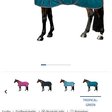
TROPICAL-
GREEN
Größe: |
Größentabelle
|
Produkt-Info
|
Ratgeber