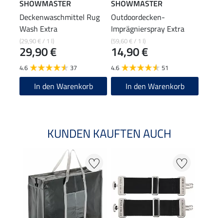
SHOWMASTER
SHOWMASTER
Feli
Deckenwaschmittel Rug
Outdoordecken-
Deck
Wash Extra
Imprägnierspray Extra
Stor
22
(29,90 € / 1 l)
(59,60 € / 1 l)
29,90 €
14,90 €
4.5
4.6
37
4.6
51
In den Warenkorb
In den Warenkorb
KUNDEN KAUFTEN AUCH