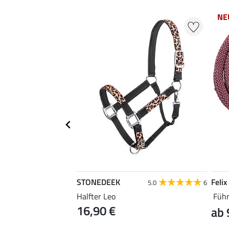
NE
STONEDEEK
Felix
4.8
5
5.0
6
Cotton
Halfter Leo
Führ
16,90 €
ab 