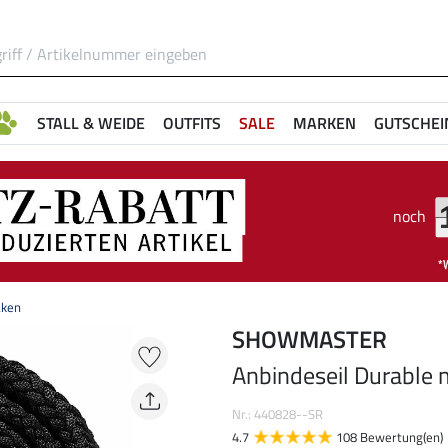
STALL & WEIDE
OUTFITS
SALE
MARKEN
GUTSCHEI
noch
aken
SHOWMASTER
Anbindeseil Durable 
Nr.: 440828--SR
4.7
108 Bewertung(en)