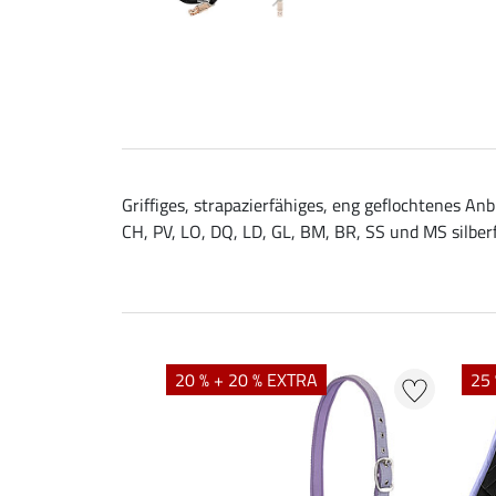
Griffiges, strapazierfähiges, eng geflochtenes A
CH, PV, LO, DQ, LD, GL, BM, BR, SS und MS silber
20 % + 20 % EXTRA
25 