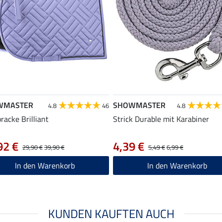
WMASTER
SHOWMASTER
4.8
46
4.8
racke Brilliant
Strick Durable mit Karabiner
92 €
4,39 €
29,90 €
39,90 €
5,49 €
6,99 €
In den Warenkorb
In den Warenkorb
KUNDEN KAUFTEN AUCH