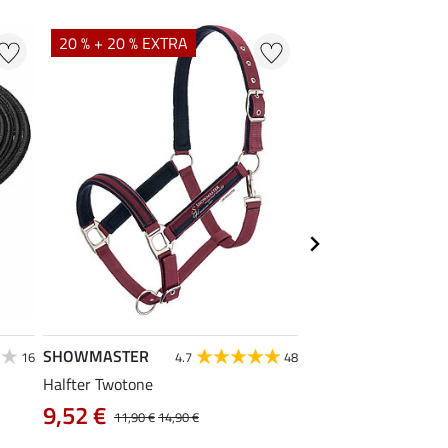
20 % + 20 % EXTRA
SHOWMASTER
SHOWMASTER
16
4.7
48
4
Halfter Twotone
Weidehalfter Safety
3,99 €
9,52 €
11,90 €
14,90 €