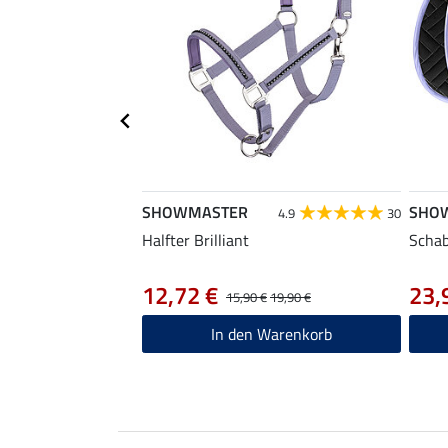
SHOWMASTER
SHO
4.9
30
Halfter Brilliant
Schab
12,72 €
23,
15,90 €
19,90 €
In den Warenkorb