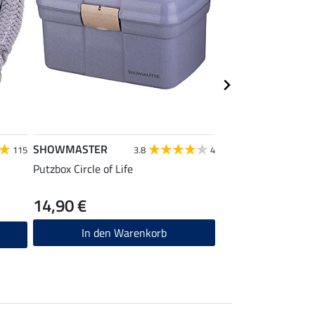
SHOWMASTER
SHOWMASTER
115
3.8
4
Putzbox Circle of Life
Hartschalengamas
14,90 €
22,90 €
In den Warenkorb
In den W