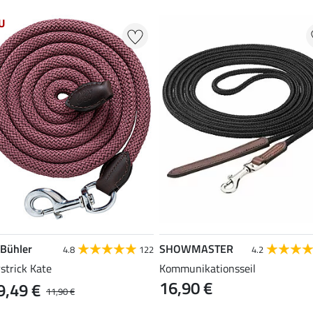
U
 Bühler
SHOWMASTER
4.8
122
4.2
strick Kate
Kommunikationsseil
16,90 €
9,49 €
11,90 €