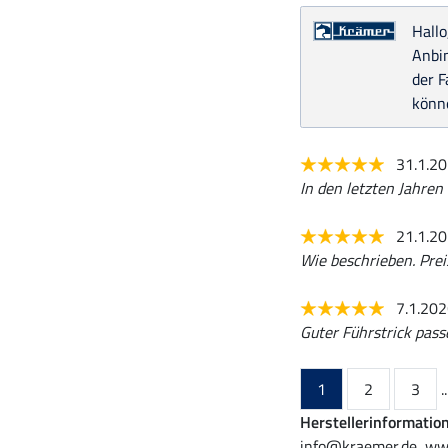
Hallo
Anbin
der F
könne
31.1.2
In den letzten Jahren
21.1.2
Wie beschrieben. Prei
7.1.20
Guter Führstrick pass
1
2
3
..
Herstellerinformatio
info@kraemer.de, ww