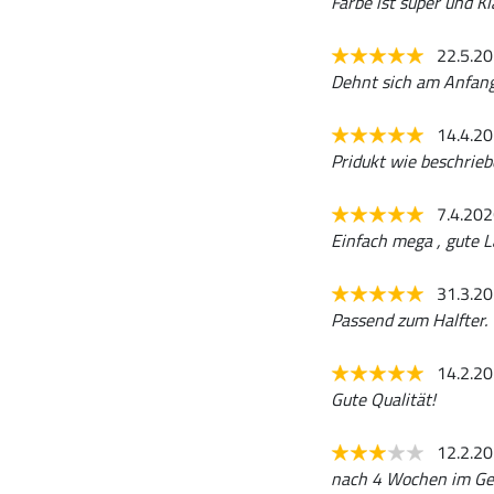
Farbe ist super und Kl
22.5.2
Dehnt sich am Anfang 
14.4.2
Pridukt wie beschrieb
7.4.20
Einfach mega , gute 
31.3.2
Passend zum Halfter. 
14.2.2
Gute Qualität!
12.2.2
nach 4 Wochen im Gebr