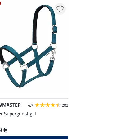
U
WMASTER
4.7
203
er Supergünstig ll
9 €