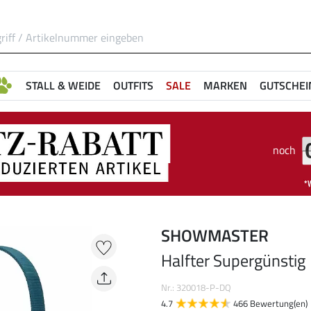
STALL & WEIDE
OUTFITS
SALE
MARKEN
GUTSCHEI
noch
SHOWMASTER
Halfter Supergünstig
Nr.: 320018-P-DQ
4.7
466 Bewertung(en)