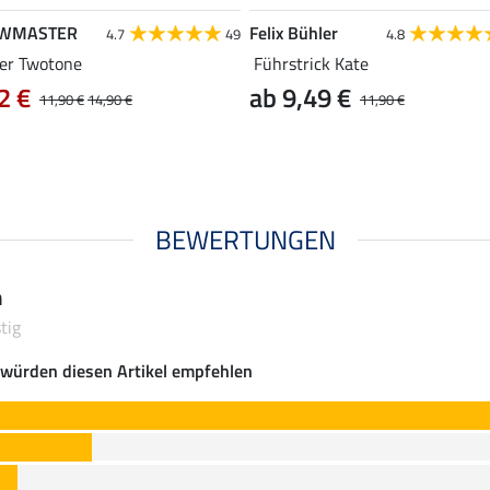
WMASTER
Felix Bühler
4.7
49
4.8
ter Twotone
Führstrick Kate
2 €
ab 9,49 €
11,90 €
14,90 €
11,90 €
BEWERTUNGEN
n
tig
würden diesen Artikel empfehlen