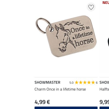
NE
SHOWMASTER
SHO
5.0
6
Charm Once in a lifetime horse
Halft
4,99 €
9,9