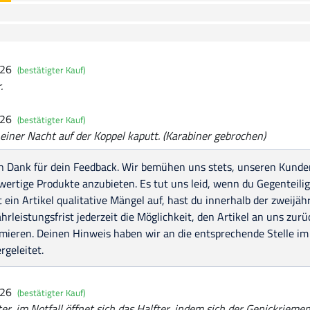
026
(bestätigter Kauf)
.
026
(bestätigter Kauf)
einer Nacht auf der Koppel kaputt. (Karabiner gebrochen)
n Dank für dein Feedback. Wir bemühen uns stets, unseren Kunden
ertige Produkte anzubieten. Es tut uns leid, wenn du Gegenteilig
 ein Artikel qualitative Mängel auf, hast du innerhalb der zweijäh
rleistungsfrist jederzeit die Möglichkeit, den Artikel an uns zu
mieren. Deinen Hinweis haben wir an die entsprechende Stelle im
rgeleitet.
026
(bestätigter Kauf)
er, im Notfall öffnet sich das Halfter, indem sich der Genickriemen