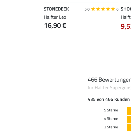
STONEDEEK
SHO
3.0
1
5.0
6
ne, mit Karabiner
Halfter Leo
Half
16,90 €
9,5
6,99 €
466 Bewertunge
für Halfter Supergüns
435 von 466 Kunden 
5 Sterne
4 Sterne
3 Sterne