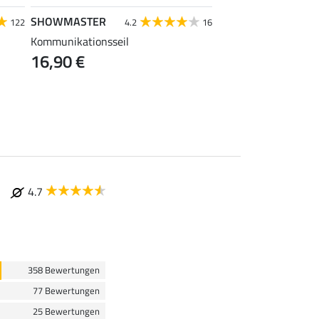
SHOWMASTER
STONEDEEK
122
4.2
16
4
Kommunikationsseil
Bodenseil Cotton
16,90 €
ab 16,90 €
4.7
358 Bewertungen
77 Bewertungen
25 Bewertungen