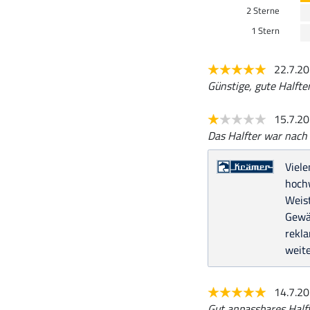
2 Sterne
1 Stern
22.7.2
Günstige, gute Halfter
15.7.2
Das Halfter war nach 
Viele
hochw
Weist
Gewäh
rekla
weite
14.7.2
Gut anpassbares Halft