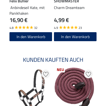
Felix Bühler
SHOWMASTER
SHO
Anbindeseil Kate, mit
Charm Dreamteam
Führ
Panikhaken
16,90 €
4,99 €
19
4.8
32
4.9
23
4.8
In den Warenkorb
In den Warenkorb
KUNDEN KAUFTEN AUCH
NEU
20 %