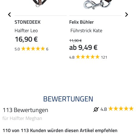
STONEDEEK
Felix Bühler
SHO
Halfter Leo
Führstrick Kate
Halft
16,90 €
e
11,90 €
11,90 
ab 9,49 €
9,5
5.0
6
4.8
121
4.7
BEWERTUNGEN
113 Bewertungen
4.8
für Halfter Meghan
110 von 113 Kunden würden diesen Artikel empfehlen