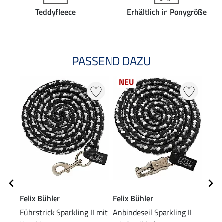
Teddyfleece
Erhältlich in Ponygröße
PASSEND DAZU
NEU
NE
Felix Bühler
Felix Bühler
Feli
Führstrick Sparkling II mit
Anbindeseil Sparkling II
Flie