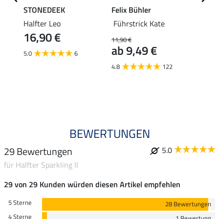
STONEDEEK
Felix Bühler
SHO
r
Halfter Leo
Führstrick Kate
Halft
16,90 €
11,90 €
11,90 
ab 9,49 €
9,5
5.0
6
4.8
122
4.7
BEWERTUNGEN
29 Bewertungen
5.0
für Halfter Sparkling II
29 von 29 Kunden würden diesen Artikel empfehlen
5 Sterne
28 Bewertungen
4 Sterne
1 Bewertung