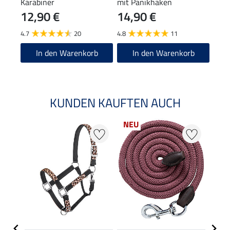
Karabiner
mit Panikhaken
12,90 €
14,90 €
22
4.7
20
4.8
11
4.8
In den Warenkorb
In den Warenkorb
KUNDEN KAUFTEN AUCH
NEU
20 %