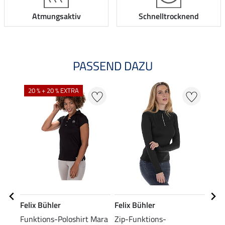
Atmungsaktiv
Schnelltrocknend
PASSEND DAZU
20 % + 20 % EXTRA
Felix Bühler
Felix Bühler
Feli
Funktions-Poloshirt Mara
Zip-Funktions-
Stre