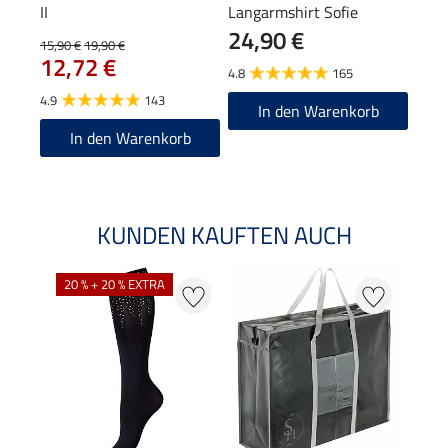
II
Langarmshirt Sofie
24,90 €
7,9
15,90 €
19,90 €
12,72 €
4.8
165
4.9
4.9
143
In den Warenkorb
In den Warenkorb
KUNDEN KAUFTEN AUCH
20 % + 20 % EXTRA
20 %