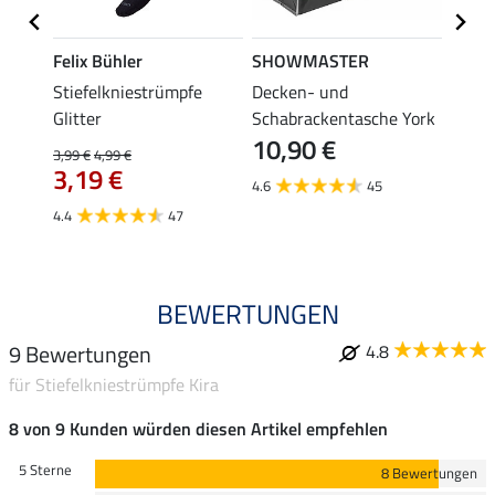
Felix Bühler
SHOWMASTER
Felix
lstuch
Stiefelkniestrümpfe
Decken- und
Stief
Glitter
Schabrackentasche York
3,99 €
10,90 €
3,1
3,99 €
4,99 €
3,19 €
4.6
45
4.4
4.4
47
BEWERTUNGEN
9 Bewertungen
4.8
für Stiefelkniestrümpfe Kira
8 von 9 Kunden würden diesen Artikel empfehlen
5 Sterne
8 Bewertungen