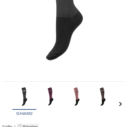
SCHWARZ
Größe: |
Ratgeber