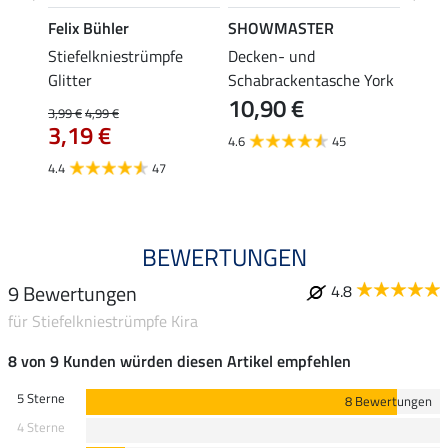
Felix Bühler
SHOWMASTER
Felix
Stiefelkniestrümpfe
Decken- und
Stief
Glitter
Schabrackentasche York
3,99 €
10,90 €
3,1
3,99 €
4,99 €
3,19 €
4.6
45
4.4
4.4
47
BEWERTUNGEN
9 Bewertungen
4.8
für Stiefelkniestrümpfe Kira
8 von 9 Kunden würden diesen Artikel empfehlen
5 Sterne
8 Bewertungen
4 Sterne