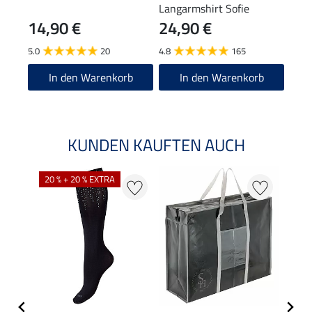
Langarmshirt Sofie
14,90 €
24,90 €
9,9
5.0
20
4.8
165
4.9
In den Warenkorb
In den Warenkorb
KUNDEN KAUFTEN AUCH
20 % + 20 % EXTRA
20 %