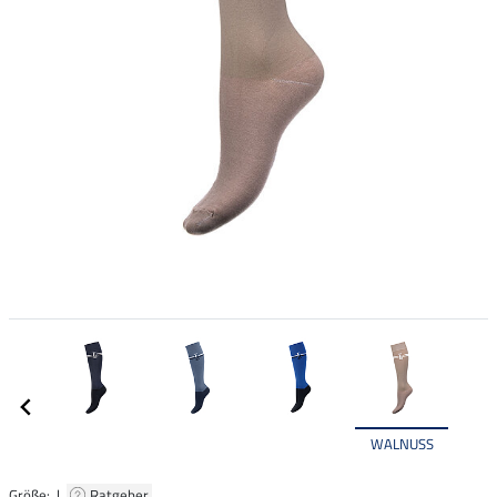
WALNUSS
Größe: |
Ratgeber