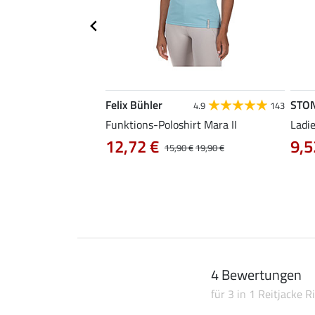
Felix Bühler
STO
4.3
3
4.9
143
ena
Funktions-Poloshirt Mara II
Ladi
12,72 €
9,5
0 €
39,90 €
15,90 €
19,90 €
4 Bewertungen
für 3 in 1 Reitjacke Ri