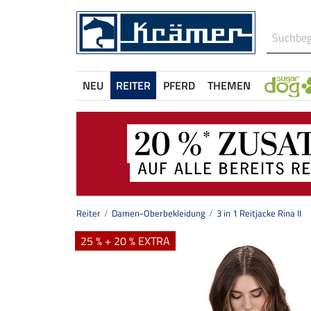
NEU
REITER
PFERD
THEMEN
Reiter
Damen-Oberbekleidung
3 in 1 Reitjacke Rina II
25 % + 20 % EXTRA