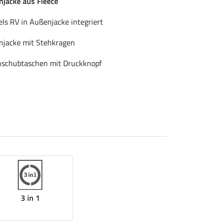
njacke aus Fleece
els RV in Außenjacke integriert
njacke mit Stehkragen
nschubtaschen mit Druckknopf
3 in 1