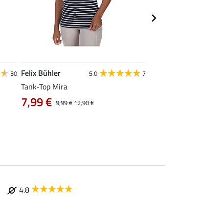
Felix Bühler
STEEDS
30
5.0
7
Tank-Top Mira
Funktions-Zipshirt E
7,99 €
ab 17,90 €
9,99 €
12,90 €
22,9
4.8