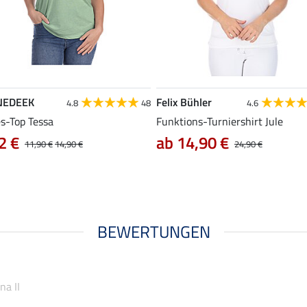
NEDEEK
Felix Bühler
4.8
48
4.6
es-Top Tessa
Funktions-Turniershirt Jule
2 €
ab 14,90 €
11,90 €
14,90 €
24,90 €
BEWERTUNGEN
na II