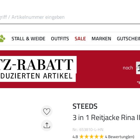
STALL & WEIDE
OUTFITS
SALE
MARKEN
GUTSCHEI
noch
STEEDS
3 in 1 Reitjacke Rina I
Nr.: 653810-L-HN
4.8
4 Bewertung(en)