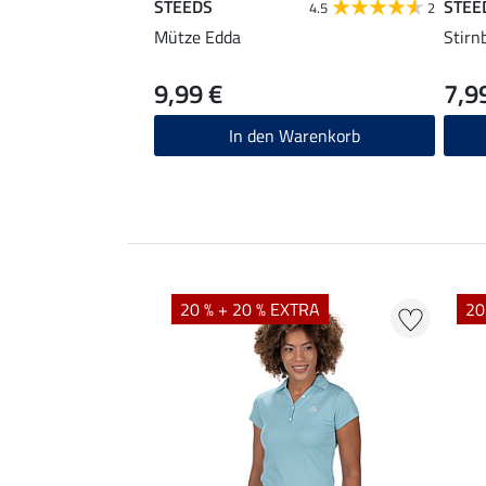
STEEDS
STEE
4.5
2
Mütze Edda
Stirn
9,99 €
7,9
In den Warenkorb
EXTRA
20 % + 20 % EXTRA
20