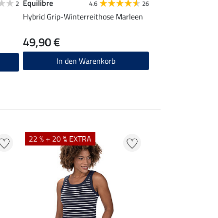
Equilibre
2
4.6
26
Hybrid Grip-Winterreithose Marleen
49,90 €
In den Warenkorb
22 % + 20 % EXTRA
22 %