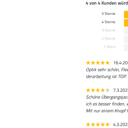
4 von 4 Kunden würd
5 Sterne
4 Sterne
3 Sterne
2 Sterne
1 Stern
16.4.2
Optik sehr schön, Fle
Verarbeitung ist TOP
7.3.20
Schöne Übergangsjack
ich es besser finden,
Mit nur einem Knopf f
4.3.20