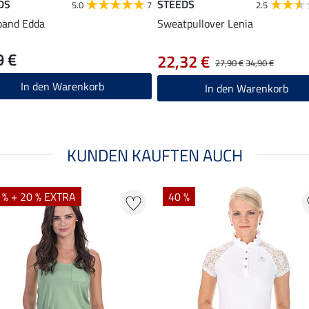
DS
STEEDS
5.0
7
2.5
band Edda
Sweatpullover Lenia
9 €
22,32 €
27,90 €
34,90 €
In den Warenkorb
In den Warenkorb
KUNDEN KAUFTEN AUCH
 % + 20 % EXTRA
40 %