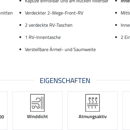
Kapuze einrollbar und am Rücken fixierbar
Inne
hnitten
Verdeckter 2-Wege-Front-RV
Mitt
2 verdeckte RV-Taschen
Inne
1 RV-Innentasche
2 Ei
Verstellbare Ärmel- und Saumweite
EIGENSCHAFTEN
Winddicht
Atmungsaktiv
00