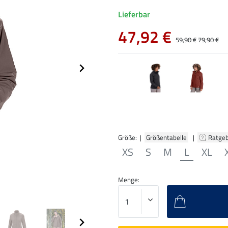
Lieferbar
47,92 €
59,90 €
79,90 €
Größe: |
Größentabelle
|
Ratge
XS
S
M
L
XL
Menge: