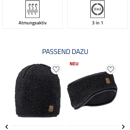
Atmungsaktiv
3 in 1
PASSEND DAZU
NEU
20