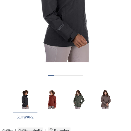
SCHWARZ
Größe: |
Größentabelle
|
Ratgeber