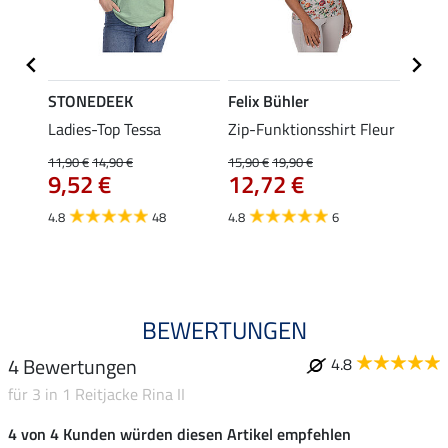
STONEDEEK
Felix Bühler
Felix
Ladies-Top Tessa
Zip-Funktionsshirt Fleur
Funkt
Jule
11,90 €
14,90 €
15,90 €
19,90 €
9,52 €
12,72 €
24,90 
ab 
4.8
48
4.8
6
4.6
BEWERTUNGEN
4 Bewertungen
4.8
für 3 in 1 Reitjacke Rina II
4 von 4 Kunden würden diesen Artikel empfehlen