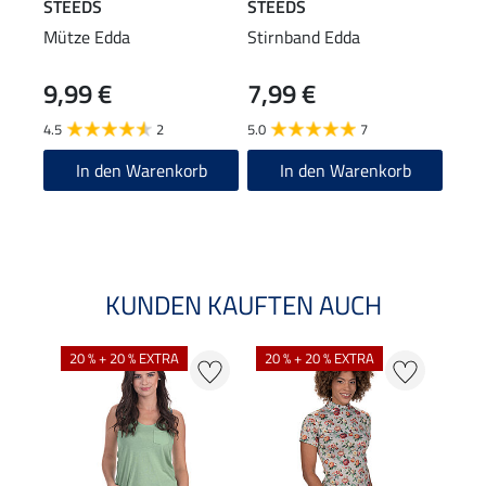
STEEDS
STEEDS
STE
Mütze Edda
Stirnband Edda
Swea
9,99 €
7,99 €
27,90
22
4.5
2
5.0
7
2.5
In den Warenkorb
In den Warenkorb
KUNDEN KAUFTEN AUCH
20 % + 20 % EXTRA
20 % + 20 % EXTRA
40 %