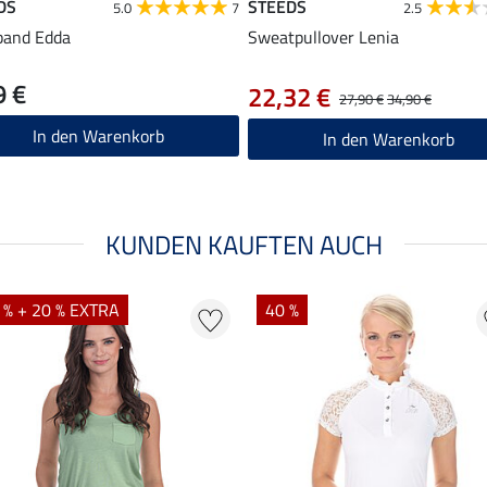
DS
STEEDS
5.0
7
2.5
band Edda
Sweatpullover Lenia
9 €
22,32 €
27,90 €
34,90 €
In den Warenkorb
In den Warenkorb
KUNDEN KAUFTEN AUCH
 % + 20 % EXTRA
40 %