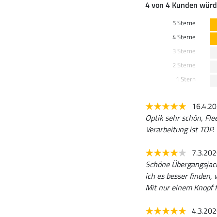
4 von 4 Kunden würd
5 Sterne
4 Sterne
3 Sterne
2 Sterne
1 Stern
16.4.2
Optik sehr schön, Fle
Verarbeitung ist TOP
7.3.20
Schöne Übergangsjack
ich es besser finden,
Mit nur einem Knopf f
4.3.20