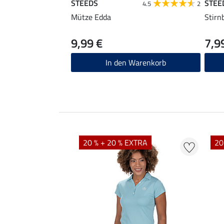
STEEDS
STEE
4.5
2
Mütze Edda
Stirn
9,99 €
7,9
In den Warenkorb
EXTRA
20 % + 20 % EXTRA
20