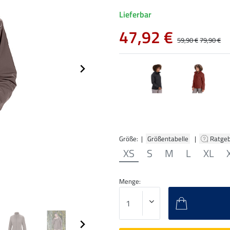
Lieferbar
47,92 €
59,90 €
79,90 €
Größe: |
Größentabelle
|
Ratge
XS
S
M
L
XL
Menge: