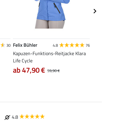
Felix Bühler
Felix Bühler
30
4.8
76
Kapuzen-Funktions-Reitjacke Klara
Tank-Top Mira
Life Cycle
7,99 €
9,99 €
12,90
ab 47,90 €
59,90 €
4.8