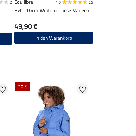
Equilibre
2
4.6
26
Hybrid Grip-Winterreithose Marleen
49,90 €
In den Warenkorb
20 %
22 % + 20 % EXTR