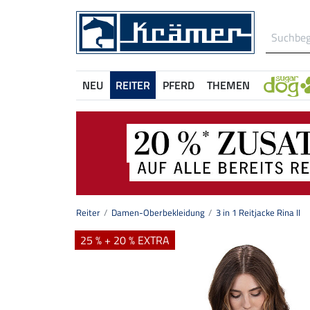
NEU
REITER
PFERD
THEMEN
Reiter
Damen-Oberbekleidung
3 in 1 Reitjacke Rina II
25 % + 20 % EXTRA