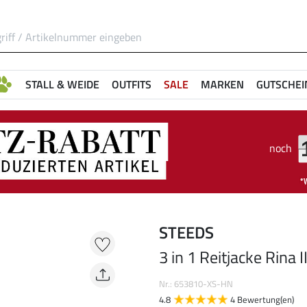
STALL & WEIDE
OUTFITS
SALE
MARKEN
GUTSCHEI
noch
STEEDS
3 in 1 Reitjacke Rina I
Nr.: 653810-XS-HN
4.8
4 Bewertung(en)