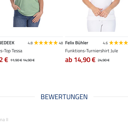
NEDEEK
Felix Bühler
4.8
48
4.6
es-Top Tessa
Funktions-Turniershirt Jule
2 €
ab 14,90 €
11,90 €
14,90 €
24,90 €
BEWERTUNGEN
na II