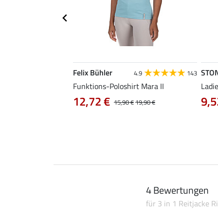
Felix Bühler
STO
4.9
143
Amelia
Funktions-Poloshirt Mara II
Ladi
12,72 €
9,5
0 €
24,90 €
15,90 €
19,90 €
4 Bewertungen
für 3 in 1 Reitjacke Ri