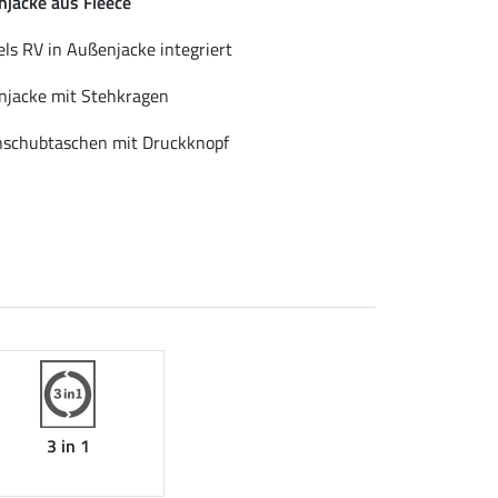
njacke aus Fleece
els RV in Außenjacke integriert
njacke mit Stehkragen
nschubtaschen mit Druckknopf
3 in 1