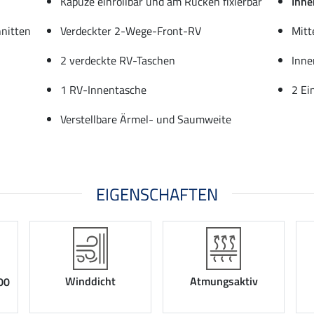
Kapuze einrollbar und am Rücken fixierbar
Inne
hnitten
Verdeckter 2-Wege-Front-RV
Mitt
2 verdeckte RV-Taschen
Inne
1 RV-Innentasche
2 Ei
Verstellbare Ärmel- und Saumweite
EIGENSCHAFTEN
Winddicht
Atmungsaktiv
00