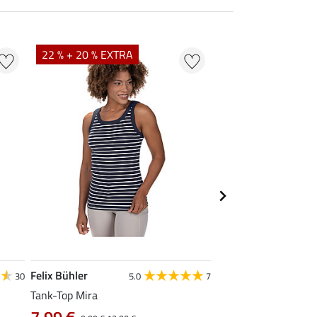
22 % + 20 % EXTRA
22 %
Felix Bühler
STEEDS
30
5.0
7
Tank-Top Mira
Funktions-Zipshirt E