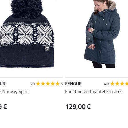
UR
FENGUR
5.0
5
4.8
 Norway Spirit
Funktionsreitmantel Frostrós
9 €
129,00 €