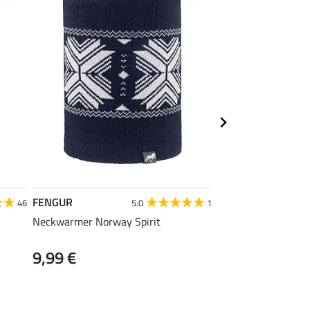
FENGUR
FENGUR
46
5.0
1
Neckwarmer Norway Spirit
Kniestrümpfe Norwa
9,99 €
ab 4,39 €
5,49 