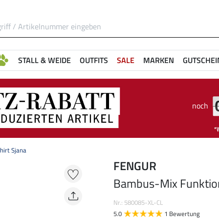
STALL & WEIDE
OUTFITS
SALE
MARKEN
GUTSCHEI
noch
irt Sjana
FENGUR
Bambus-Mix Funktion
Nr.: 580085-XL-CL
5.0
1 Bewertung