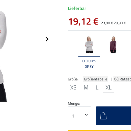
Lieferbar
19,12 €
23,90 €
29,90 €
CLOUDY-
GREY
Größe: |
Größentabelle
|
Ratge
XS
M
L
XL
Menge: