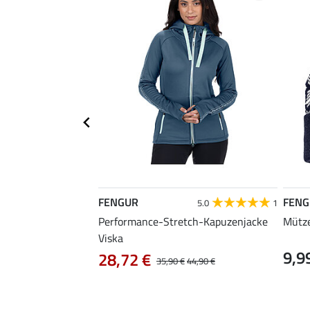
FENGUR
FENG
5.0
1
Performance-Stretch-Kapuzenjacke
Mütze
Viska
9,9
28,72 €
35,90 €
44,90 €