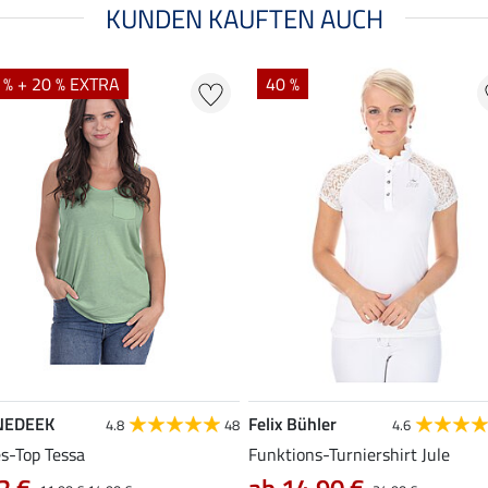
KUNDEN KAUFTEN AUCH
 % + 20 % EXTRA
40 %
NEDEEK
Felix Bühler
4.8
48
4.6
es-Top Tessa
Funktions-Turniershirt Jule