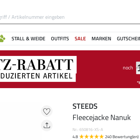
STALL & WEIDE
OUTFITS
SALE
MARKEN
GUTSCHEI
noch
STEEDS
Fleecejacke Nanuk
Nr.: 650816-XS-A
4.8
240 Bewertung(en)