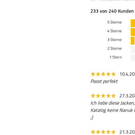
233 von 240 Kunden 
5 Sterne
4 Sterne
3 Sterne
2 Sterne
1 Stern
10.4.2
Passt perfekt
27.3.2
Ich liebe diese Jacke
Katalog keine Nanuk 
;)
21.3.2