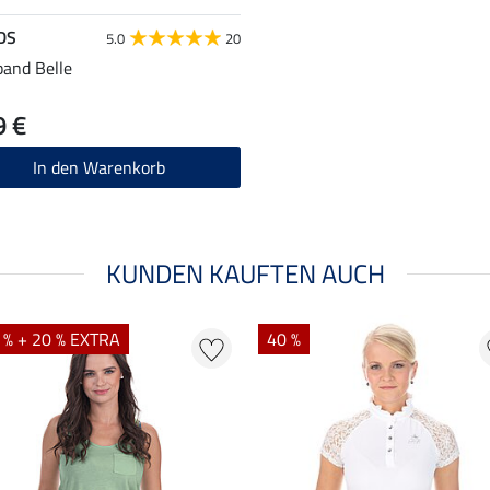
DS
5.0
20
band Belle
9 €
In den Warenkorb
KUNDEN KAUFTEN AUCH
 % + 20 % EXTRA
40 %