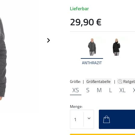
Lieferbar
29,90 €
ANTHRAZIT
Größe: |
Größentabelle
|
Ratge
XS
S
M
L
XL
Menge: