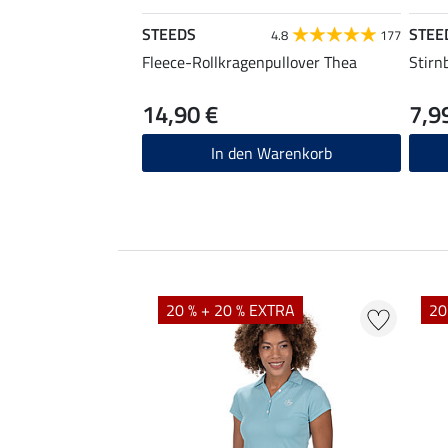
STEEDS
STEE
4.8
177
Fleece-Rollkragenpullover Thea
Stirn
14,90 €
7,9
In den Warenkorb
EXTRA
20 % + 20 % EXTRA
20