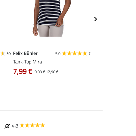
Felix Bühler
STEEDS
30
5.0
7
Tank-Top Mira
Funktions-Zipshirt E
7,99 €
ab 17,90 €
9,99 €
12,90 €
22,9
4.8