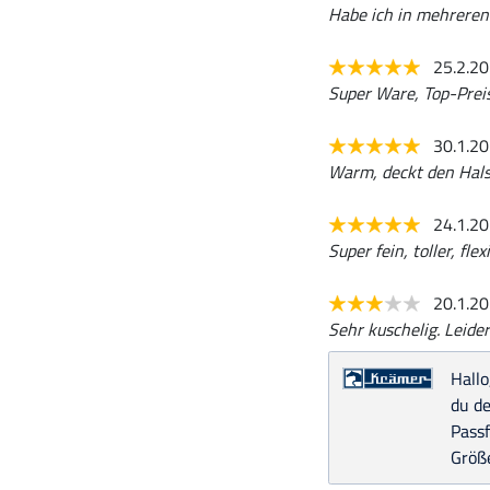
Habe ich in mehreren
25.2.2
Super Ware, Top-Preis
30.1.2
Warm, deckt den Hals
24.1.2
Super fein, toller, fle
20.1.2
Sehr kuschelig. Leider
Hallo
du de
Pass
Größe