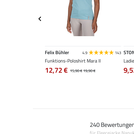
Felix Bühler
STO
4.3
3
4.9
143
ena
Funktions-Poloshirt Mara II
Ladi
12,72 €
9,5
0 €
39,90 €
15,90 €
19,90 €
240 Bewertunge
für Fleecejacke Nanu