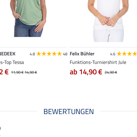
NEDEEK
Felix Bühler
4.8
48
4.6
es-Top Tessa
Funktions-Turniershirt Jule
2 €
ab 14,90 €
11,90 €
14,90 €
24,90 €
BEWERTUNGEN
n
k