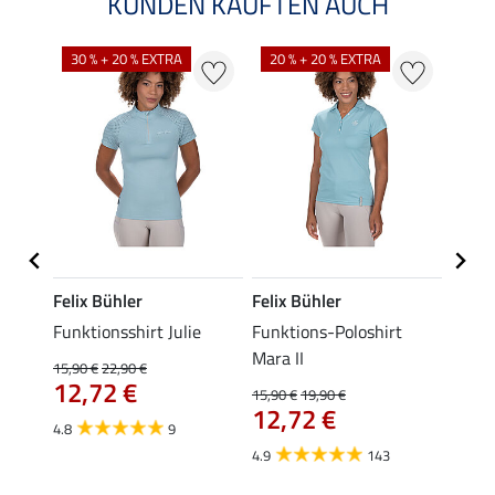
KUNDEN KAUFTEN AUCH
30 % + 20 % EXTRA
20 % + 20 % EXTRA
20 %
Felix Bühler
Felix Bühler
STON
s-
Funktionsshirt Julie
Funktions-Poloshirt
Ladie
ycle
Mara II
15,90 €
22,90 €
11,90 
12,72 €
9,5
15,90 €
19,90 €
12,72 €
4.8
9
4.8
4.9
143