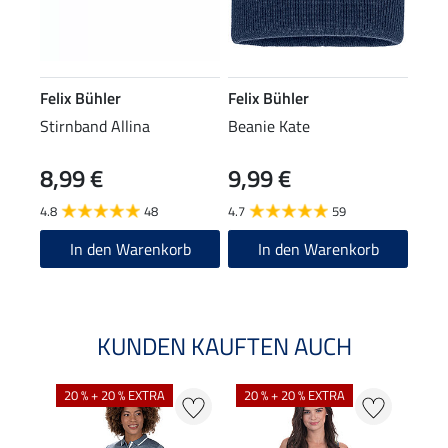
Felix Bühler
Felix Bühler
Stirnband Allina
Beanie Kate
8,99 €
9,99 €
4.8
48
4.7
59
In den Warenkorb
In den Warenkorb
KUNDEN KAUFTEN AUCH
20 % + 20 % EXTRA
20 % + 20 % EXTRA
20 %