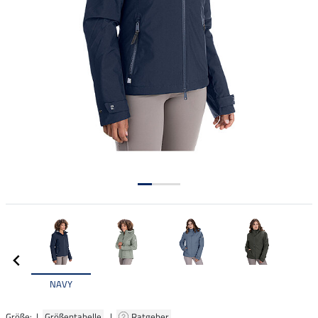
NAVY
Größe: |
Größentabelle
|
Ratgeber