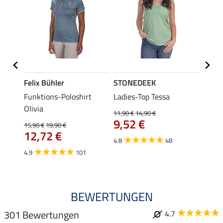
Felix Bühler
STONEDEEK
Felix
Funktions-Poloshirt
Ladies-Top Tessa
Zip-F
Olivia
11,90 €
14,90 €
15,90 
9,52 €
12,
15,90 €
19,90 €
12,72 €
4.8
48
4.8
4.9
101
BEWERTUNGEN
301 Bewertungen
4.7