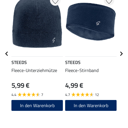
STEEDS
STEEDS
STE
Fleece-Unterziehmütze
Fleece-Stirnband
Soft
5,99 €
4,99 €
39
4.4
7
4.7
12
5.0
In den Warenkorb
In den Warenkorb