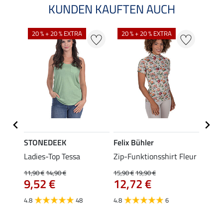
KUNDEN KAUFTEN AUCH
20 % + 20 % EXTRA
20 % + 20 % EXTRA
40 %
STONEDEEK
Felix Bühler
Felix
Ladies-Top Tessa
Zip-Funktionsshirt Fleur
Funkt
Jule
11,90 €
14,90 €
15,90 €
19,90 €
9,52 €
12,72 €
24,90 
ab 
4.8
48
4.8
6
4.6