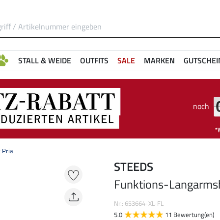
STALL & WEIDE
OUTFITS
SALE
MARKEN
GUTSCHEI
noch
 Pria
STEEDS
Funktions-Langarmshi
Nr.: 653664-XL-FL
5.0
11 Bewertung(en)