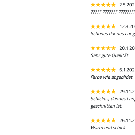
2.5.20
????? ??????? ?????????
12.3.2
Schönes dünnes Langa
20.1.2
Sehr gute Qualität
6.1.20
Farbe wie abgebildet, 
29.11.
Schickes, dünnes Lang
geschnitten ist.
26.11.
Warm und schick