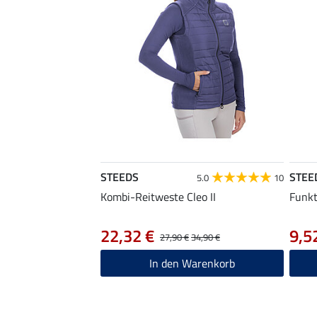
STEEDS
STEE
5.0
10
Kombi-Reitweste Cleo II
Funkt
22,32 €
9,5
27,90 €
34,90 €
In den Warenkorb