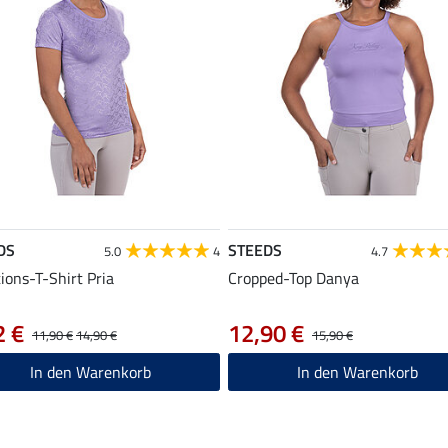
DS
STEEDS
5.0
4
4.7
ions-T-Shirt Pria
Cropped-Top Danya
2 €
12,90 €
11,90 €
14,90 €
15,90 €
In den Warenkorb
In den Warenkorb