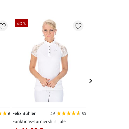
40 %
22 % + 20 % EXTR
Felix Bühler
Felix Bühler
6
4.6
30
Funktions-Turniershirt Jule
Tank-Top Mira