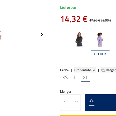
Lieferbar
14,32 €
17,90 €
22,90 €
FLIEDER
Größe: |
Größentabelle
|
Ratge
XS
L
XL
Menge: