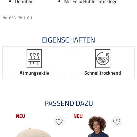
Dehnbar
Mit Felix Bühler Sticklogo
Nr.: 653178-L-CH
EIGENSCHAFTEN
Atmungsaktiv
Schnelltrocknend
PASSEND DAZU
NEU
NEU
20