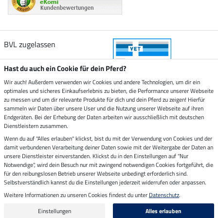
BVL zugelassen
Hast du auch ein Cookie für dein Pferd?
Wir auch! Außerdem verwenden wir Cookies und andere Technologien, um dir ein
optimales und sicheres Einkaufserlebnis zu bieten, die Performance unserer Webseite
Zustellung durch
zu messen und um dir relevante Produkte für dich und dein Pferd zu zeigen! Hierfür
sammeln wir Daten über unsere User und die Nutzung unserer Webseite auf ihren
Endgeräten. Bei der Erhebung der Daten arbeiten wir ausschließlich mit deutschen
Sicher bezahlen mit
Dienstleistern zusammen.
Wenn du auf "Alles erlauben" klickst, bist du mit der Verwendung von Cookies und der
damit verbundenen Verarbeitung deiner Daten sowie mit der Weitergabe der Daten an
Rechnung
Vorkasse
unsere Dienstleister einverstanden. Klickst du in den Einstellungen auf "Nur
Notwendige", wird dein Besuch nur mit zwingend notwendigen Cookies fortgeführt, die
Impressum
für den reibungslosen Betrieb unserer Webseite unbedingt erforderlich sind.
Selbstverständlich kannst du die Einstellungen jederzeit widerrufen oder anpassen.
Weitere Informationen zu unseren Cookies findest du unter
Datenschutz
.
Letzte Aktualisierung am 08.08.2026 um 03:00
Alle Preise in Euro inkl. MwSt. zzgl.
Versandkosten
Einstellungen
Alles erlauben