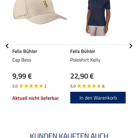
Felix Bühler
Felix Bühler
Feli
Cap Bess
Poloshirt Kelly
Perf
Stre
9,99 €
22,90 €
19,90
15
5.0
2
5.0
6
5.0
In den Warenkorb
Aktuell nicht lieferbar
KUNDEN KAUFTEN AUCH