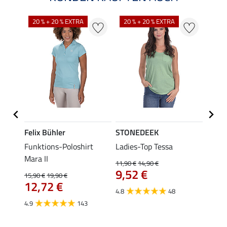
20 % + 20 % EXTRA
20 % + 20 % EXTRA
40 %
Felix Bühler
STONEDEEK
Felix
a
Funktions-Poloshirt
Ladies-Top Tessa
Funkt
Mara II
Jule
11,90 €
14,90 €
9,52 €
15,90 €
19,90 €
24,90 
12,72 €
ab 
4.8
48
4.9
143
4.6