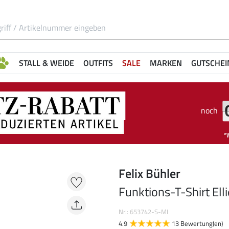
STALL & WEIDE
OUTFITS
SALE
MARKEN
GUTSCHEI
noch
Felix Bühler
Funktions-T-Shirt Elli
Nr.: 653742-S-MI
4.9
13 Bewertung(en)