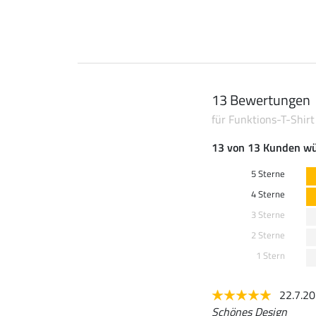
13 Bewertungen
für Funktions-T-Shirt 
13 von 13 Kunden wü
5 Sterne
4 Sterne
3 Sterne
2 Sterne
1 Stern
22.7.2
Schönes Design