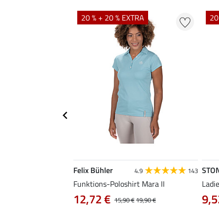
EXTRA
20 % + 20 % EXTRA
20
Felix Bühler
STO
4.3
3
4.9
143
ena
Funktions-Poloshirt Mara II
Ladi
12,72 €
9,5
0 €
39,90 €
15,90 €
19,90 €