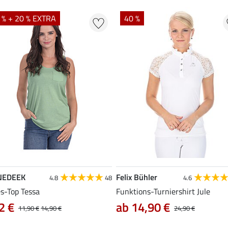
 % + 20 % EXTRA
40 %
NEDEEK
Felix Bühler
4.8
48
4.6
es-Top Tessa
Funktions-Turniershirt Jule
2 €
ab 14,90 €
11,90 €
14,90 €
24,90 €