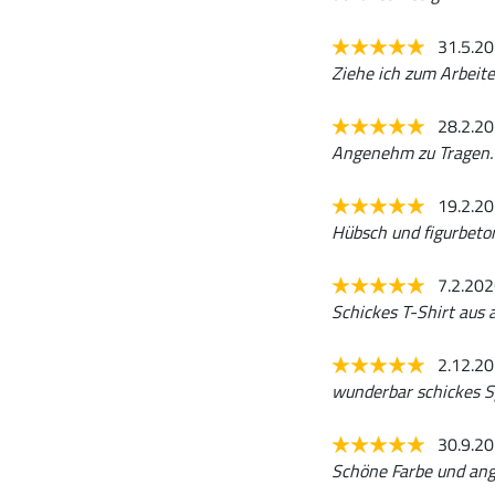
31.5.2
Ziehe ich zum Arbeite
28.2.2
Angenehm zu Tragen.
19.2.2
Hübsch und figurbeto
7.2.20
Schickes T-Shirt aus
2.12.2
wunderbar schickes Sp
30.9.2
Schöne Farbe und an