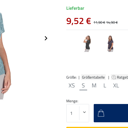
Lieferbar
9,52 €
11,90 €
14,90 €
Größe: |
Größentabelle
|
Ratge
XS
S
M
L
XL
Menge: