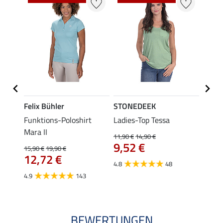
Felix Bühler
STONEDEEK
Felix
a
Funktions-Poloshirt
Ladies-Top Tessa
Funkt
Mara II
Jule
11,90 €
14,90 €
9,52 €
15,90 €
19,90 €
24,90 
12,72 €
ab 
4.8
48
4.9
143
4.6
BEWERTUNGEN