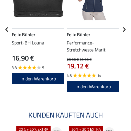
Felix Bühler
Felix Bühler
Feli
Sport-BH Louna
Performance-
Kap
Stretchweste Marit
Stre
16,90 €
49
23,90 €
29,90 €
19,12 €
3.8
5
4.8
4.8
14
In den Warenkorb
In den Warenkorb
KUNDEN KAUFTEN AUCH
20 % + 20 % EXTRA
20 % + 20 % EXTRA
40 %