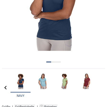
NAVY
Größe: |
Größentabelle
|
Ratgeber