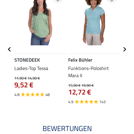
STONEDEEK
Felix Bühler
Felix
Ladies-Top Tessa
Funktions-Poloshirt
Funkt
Mara II
Jule
11,90 €
14,90 €
9,52 €
15,90 €
19,90 €
24,90 
12,72 €
ab 
4.8
48
4.9
143
4.6
BEWERTUNGEN