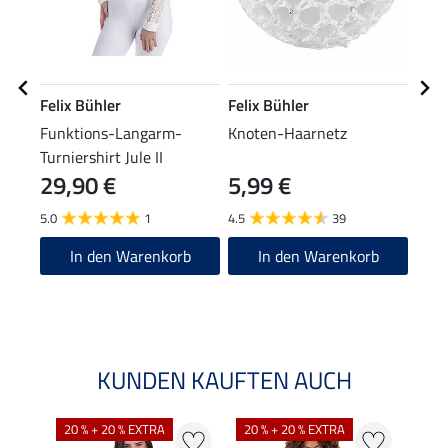
Felix Bühler
Felix Bühler
Feli
Funktions-Langarm-
Knoten-Haarnetz
Tuni
Turniershirt Jule II
29,90 €
5,99 €
49,90
39
5.0
1
4.5
39
5.0
In den Warenkorb
In den Warenkorb
KUNDEN KAUFTEN AUCH
20 % + 20 % EXTRA
20 % + 20 % EXTRA
40 %