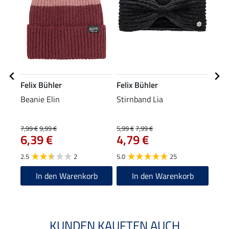
Felix Bühler
Felix Bühler
Feli
Beanie Elin
Stirnband Lia
Drei
7,99 €
9,99 €
5,99 €
7,99 €
13,90
6,39 €
4,79 €
11
2.5
2
5.0
25
5.0
In den Warenkorb
In den Warenkorb
KUNDEN KAUFTEN AUCH