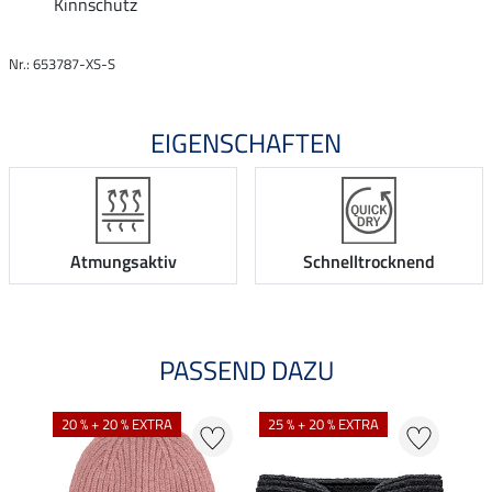
Kinnschutz
Nr.: 653787-XS-S
EIGENSCHAFTEN
Atmungsaktiv
Schnelltrocknend
PASSEND DAZU
20 % + 20 % EXTRA
25 % + 20 % EXTRA
22