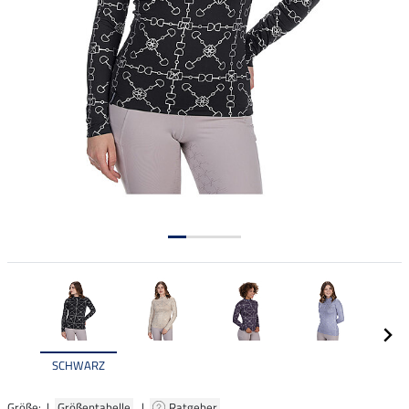
SCHWARZ
Größe: |
Größentabelle
|
Ratgeber