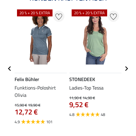
20 % + 20 % EXTRA
20 % + 20 % EXTRA
20 %
Felix Bühler
STONEDEEK
Felix
Funktions-Poloshirt
Ladies-Top Tessa
Zip-F
Olivia
11,90 €
14,90 €
15,90 
9,52 €
12,
15,90 €
19,90 €
12,72 €
4.8
48
4.8
4.9
101