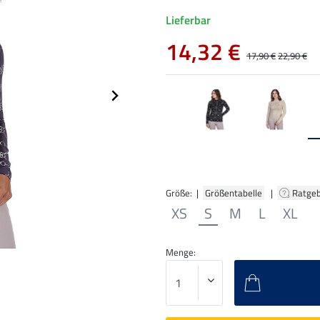
Lieferbar
14,32 €
17,90 €
22,90 €
Größe: |
Größentabelle
|
Ratge
XS
S
M
L
XL
Menge: