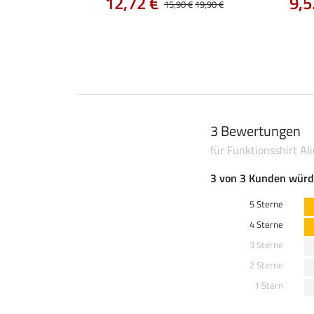
12,72 €
9,5
0 €
24,90 €
15,90 €
19,90 €
3 Bewertungen
für Funktionsshirt Ali
3 von 3 Kunden würd
5 Sterne
4 Sterne
3 Sterne
2 Sterne
1 Stern