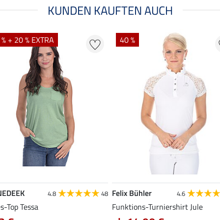
KUNDEN KAUFTEN AUCH
 % + 20 % EXTRA
40 %
NEDEEK
Felix Bühler
4.8
48
4.6
es-Top Tessa
Funktions-Turniershirt Jule