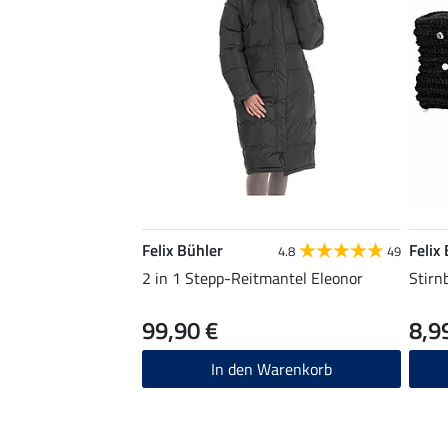
Felix Bühler
Felix
4.8
49
2 in 1 Stepp-Reitmantel Eleonor
Stirn
99,90 €
8,9
In den Warenkorb