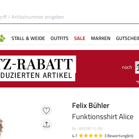
STALL & WEIDE
OUTFITS
SALE
MARKEN
GUTSCHEI
noch
Felix Bühler
Funktionsshirt Alice
Nr.: 653787-S-DV
4.7
3 Bewertung(en)