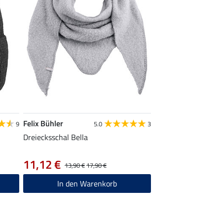
Felix Bühler
9
5.0
3
Dreiecksschal Bella
11,12 €
13,90 €
17,90 €
In den Warenkorb