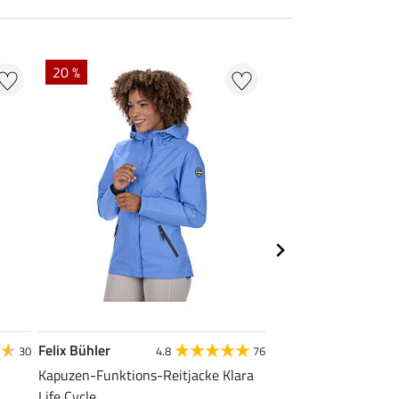
20 %
22 % + 20 % EXTR
Felix Bühler
Felix Bühler
30
4.8
76
Kapuzen-Funktions-Reitjacke Klara
Tank-Top Mira
Life Cycle