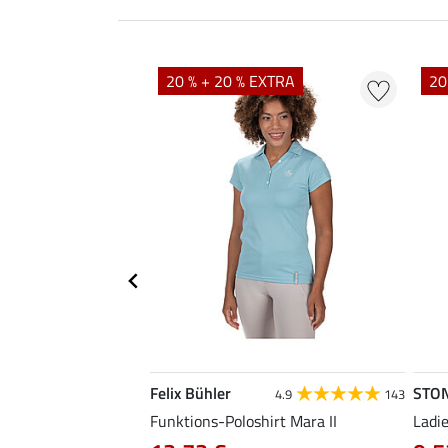
EXTRA
20 % + 20 % EXTRA
20
Felix Bühler
STO
4.9
143
Amelia
Funktions-Poloshirt Mara II
Ladi