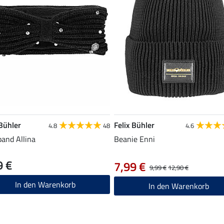
 Bühler
Felix Bühler
4.8
48
4.6
band Allina
Beanie Enni
9 €
7,99 €
9,99 €
12,90 €
In den Warenkorb
In den Warenkorb