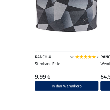
RANCH-X
RANC
5.0
2
Stirnband Elsie
Wend
9,99 €
64,
In den Warenkorb