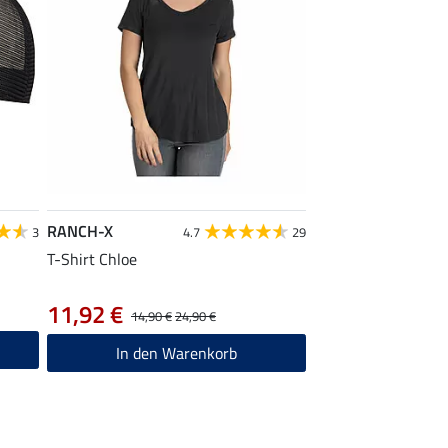
RANCH-X
3
4.7
29
T-Shirt Chloe
11,92 €
14,90 €
24,90 €
In den Warenkorb