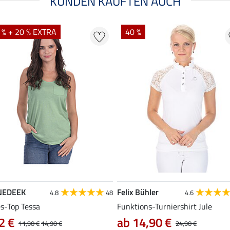
KUNDEN KAUFTEN AUCH
 % + 20 % EXTRA
40 %
NEDEEK
Felix Bühler
4.8
48
4.6
es-Top Tessa
Funktions-Turniershirt Jule
2 €
ab 14,90 €
11,90 €
14,90 €
24,90 €