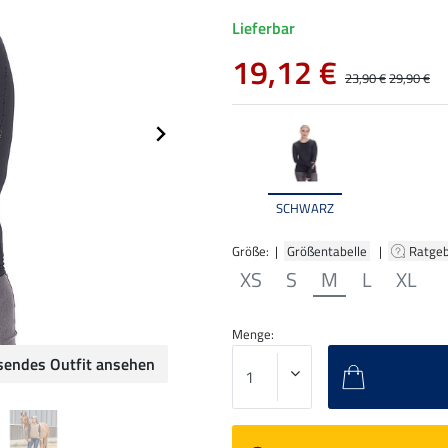
Lieferbar
19,12 €
23,90 €
29,90 €
SCHWARZ
Größe: |
Größentabelle
|
Ratge
XS
S
M
L
XL
Menge:
sendes Outfit ansehen