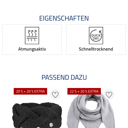
EIGENSCHAFTEN
Atmungsaktiv
Schnelltrocknend
PASSEND DAZU
NE
20 % + 20 % EXTRA
22 % + 20 % EXTRA