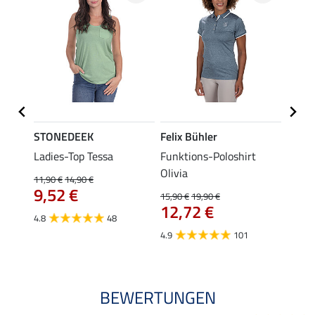
STONEDEEK
Felix Bühler
Felix
lia
Ladies-Top Tessa
Funktions-Poloshirt
Zip-F
Olivia
11,90 €
14,90 €
15,90 
9,52 €
12,
15,90 €
19,90 €
12,72 €
4.8
48
4.8
4.9
101
BEWERTUNGEN