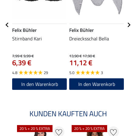
Felix Bühler
Felix Bühler
Feli
Stirnband Kari
Dreiecksschal Bella
Bom
10
7,99 €
9,99 €
13,90 €
17,90 €
6,39 €
11,12 €
4.9
4.8
29
5.0
3
In den Warenkorb
In den Warenkorb
KUNDEN KAUFTEN AUCH
20 % + 20 % EXTRA
20 % + 20 % EXTRA
20 %