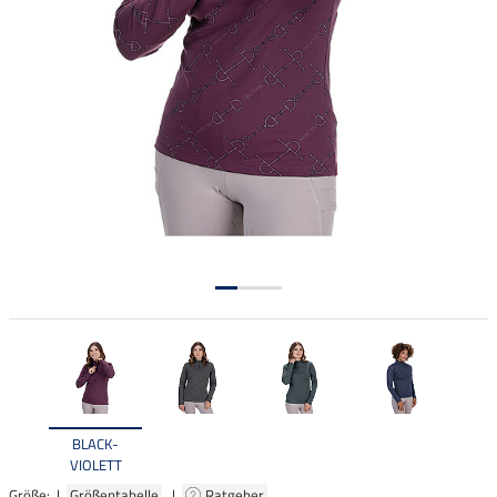
BLACK-
VIOLETT
Größe: |
Größentabelle
|
Ratgeber