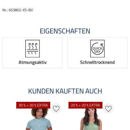
Nr.: 653802-XS-BV
EIGENSCHAFTEN
Atmungsaktiv
Schnelltrocknend
KUNDEN KAUFTEN AUCH
30 % + 20 % EXTRA
20 % + 20 % EXTRA
20 %