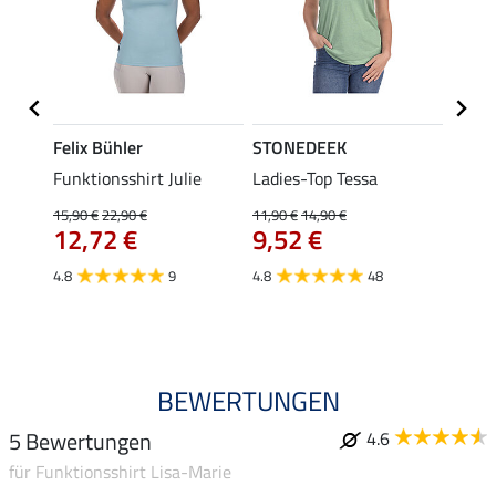
Felix Bühler
STONEDEEK
Felix
n-
Funktionsshirt Julie
Ladies-Top Tessa
Funkt
Olivia
15,90 €
22,90 €
11,90 €
14,90 €
12,72 €
9,52 €
15,90 
12,
4.8
9
4.8
48
4.9
BEWERTUNGEN
5 Bewertungen
4.6
für Funktionsshirt Lisa-Marie