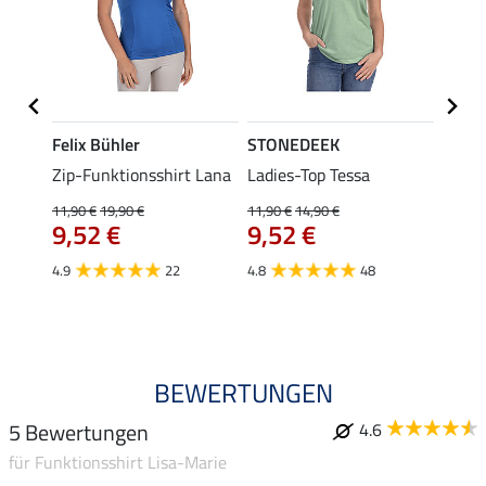
Felix Bühler
STONEDEEK
Felix
ub II
Zip-Funktionsshirt Lana
Ladies-Top Tessa
Zip-F
11,90 €
19,90 €
11,90 €
14,90 €
15,90 
9,52 €
9,52 €
12,
4.9
22
4.8
48
4.8
BEWERTUNGEN
5 Bewertungen
4.6
für Funktionsshirt Lisa-Marie