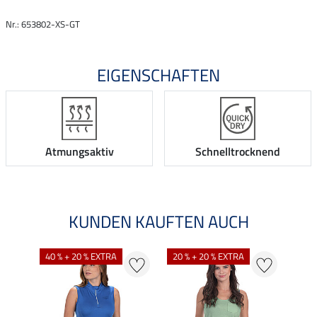
Nr.: 653802-XS-GT
EIGENSCHAFTEN
Atmungsaktiv
Schnelltrocknend
KUNDEN KAUFTEN AUCH
40 % + 20 % EXTRA
20 % + 20 % EXTRA
20 %