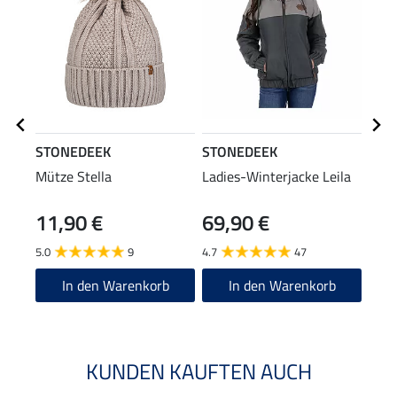
STONEDEEK
STONEDEEK
STO
Mütze Stella
Ladies-Winterjacke Leila
Ladi
11,90 €
69,90 €
59
5.0
9
4.7
47
4.8
In den Warenkorb
In den Warenkorb
KUNDEN KAUFTEN AUCH