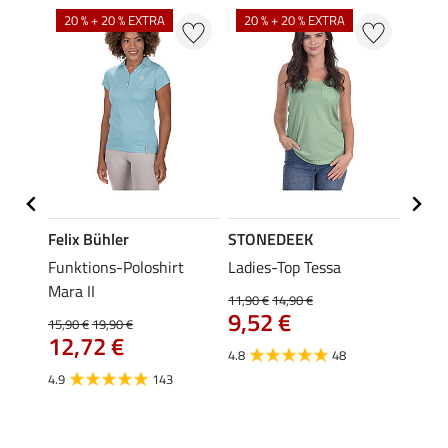
20 % + 20 % EXTRA
20 % + 20 % EXTRA
40 %
Felix Bühler
STONEDEEK
Felix
a
Funktions-Poloshirt
Ladies-Top Tessa
Funkt
Mara II
Jule
11,90 €
14,90 €
9,52 €
15,90 €
19,90 €
24,90 
12,72 €
ab 
4.8
48
4.9
143
4.6