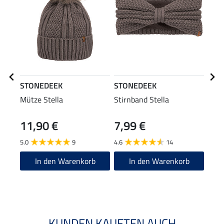
STONEDEEK
STONEDEEK
STO
Mütze Stella
Stirnband Stella
Neck
11,90 €
7,99 €
11
5.0
9
4.6
14
4.7
In den Warenkorb
In den Warenkorb
KUNDEN KAUFTEN AUCH