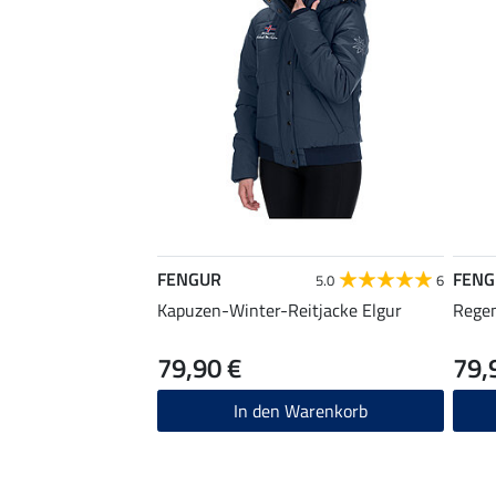
FENGUR
FENG
5.0
6
Kapuzen-Winter-Reitjacke Elgur
Regen
79,90 €
79,
In den Warenkorb