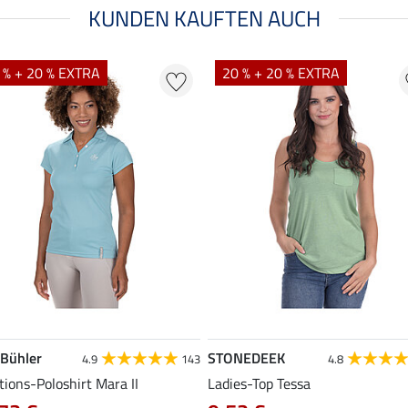
KUNDEN KAUFTEN AUCH
 % + 20 % EXTRA
20 % + 20 % EXTRA
 Bühler
STONEDEEK
4.9
143
4.8
ions-Poloshirt Mara II
Ladies-Top Tessa