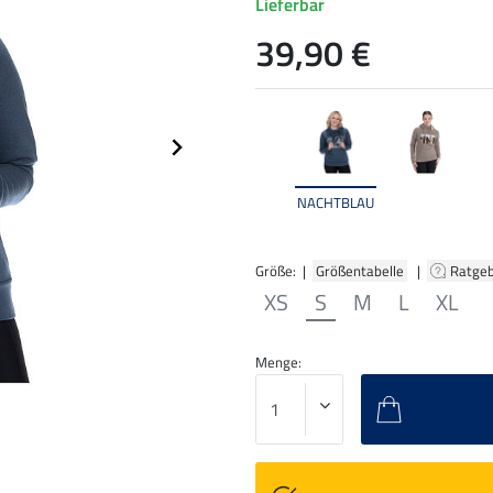
Lieferbar
39,90 €
NACHTBLAU
Größe: |
Größentabelle
|
Ratge
XS
S
M
L
XL
Menge: