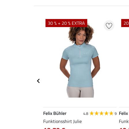
30 % + 20 % EXTRA
20
Felix Bühler
Felix
4.9
9
4.8
9
ons-Blouson Ines
Funktionsshirt Julie
Funkt