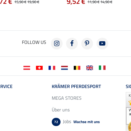
72 €
9,52 €
15,90 €
19,90 €
11,90 €
14,90 €
FOLLOW US
RVICE
KRÄMER PFERDESPORT
SI
MEGA STORES
Über uns
Jobs
Wachse mit uns
72