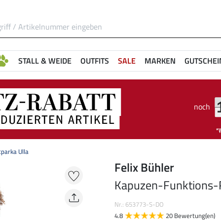
STALL & WEIDE
OUTFITS
SALE
MARKEN
GUTSCHEI
noch
parka Ulla
Felix Bühler
Kapuzen-Funktions-R
Nr.: 653773-S-DO
4.8
20 Bewertung(en)