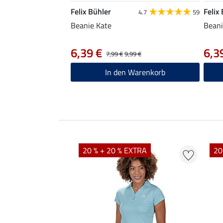
Felix Bühler
Felix
4.7
59
Beanie Kate
Beani
6,39 €
6,3
7,99 €
9,99 €
In den Warenkorb
EXTRA
20 % + 20 % EXTRA
20