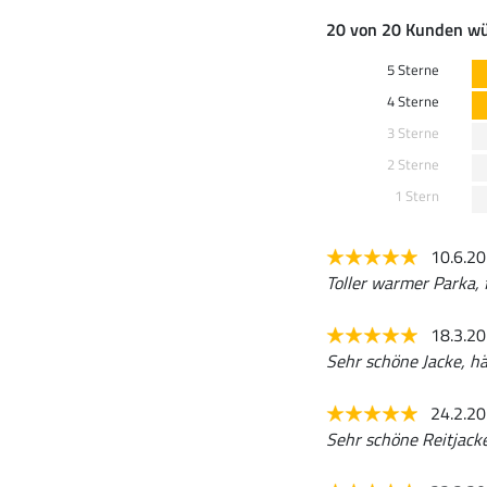
20 von 20 Kunden wü
5 Sterne
4 Sterne
3 Sterne
2 Sterne
1 Stern
10.6.2
Toller warmer Parka, f
18.3.2
Sehr schöne Jacke, hä
24.2.2
Sehr schöne Reitjacke