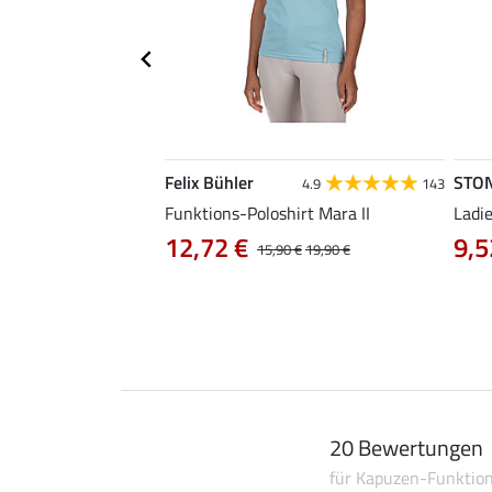
Felix Bühler
STO
4.9
143
Amelia
Funktions-Poloshirt Mara II
Ladi
12,72 €
9,5
0 €
24,90 €
15,90 €
19,90 €
20 Bewertungen
für Kapuzen-Funktion