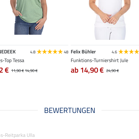
NEDEEK
Felix Bühler
4.8
48
4.6
es-Top Tessa
Funktions-Turniershirt Jule
2 €
ab 14,90 €
11,90 €
14,90 €
24,90 €
BEWERTUNGEN
s-Reitparka Ulla