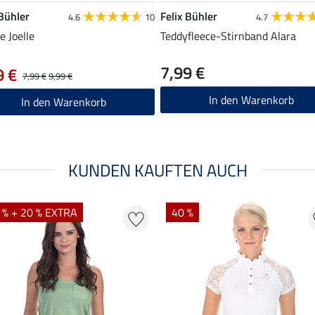
 Bühler
Felix Bühler
4.6
10
4.7
e Joelle
Teddyfleece-Stirnband Alara
7,99 €
9 €
7,99 €
9,99 €
In den Warenkorb
In den Warenkorb
KUNDEN KAUFTEN AUCH
 % + 20 % EXTRA
40 %