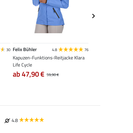
Felix Bühler
Felix Bühler
30
4.8
76
Kapuzen-Funktions-Reitjacke Klara
Tank-Top Mira
Life Cycle
7,99 €
9,99 €
12,90
ab 47,90 €
59,90 €
4.8