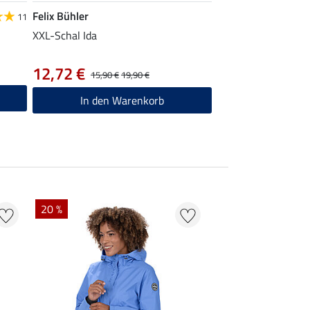
Felix Bühler
11
XXL-Schal Ida
12,72 €
15,90 €
19,90 €
In den Warenkorb
20 %
22 % + 20 % EXTR