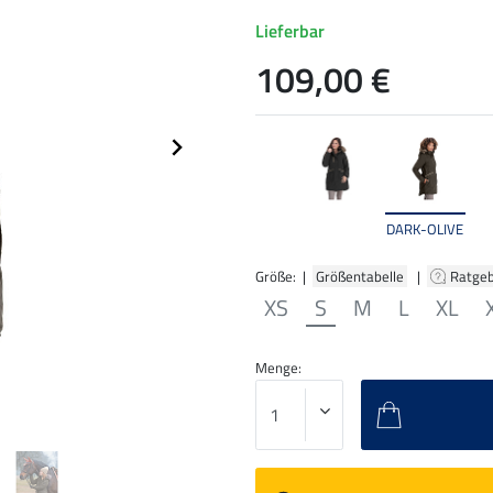
Lieferbar
109,00 €
DARK-OLIVE
Größe: |
Größentabelle
|
Ratge
XS
S
M
L
XL
Menge: