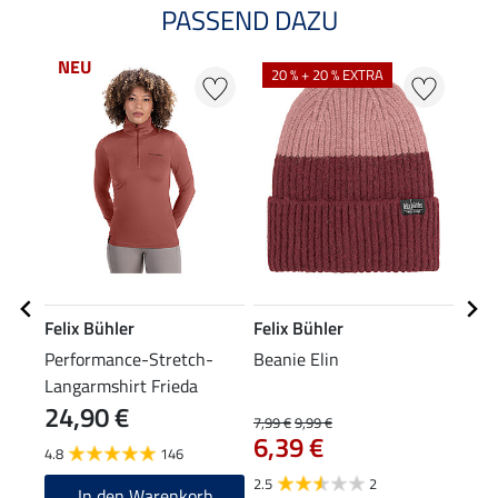
PASSEND DAZU
NEU
20 % + 20 % EXTRA
20
Felix Bühler
Felix Bühler
Feli
Performance-Stretch-
Beanie Elin
XXL-
Langarmshirt Frieda
24,90 €
7,99 €
9,99 €
15,90
6,39 €
12
4.8
146
2.5
2
In den Warenkorb