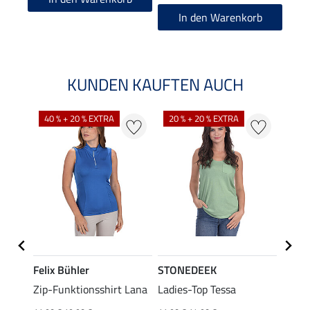
In den Warenkorb
KUNDEN KAUFTEN AUCH
40 % + 20 % EXTRA
20 % + 20 % EXTRA
20 %
Felix Bühler
STONEDEEK
Felix
ub II
Zip-Funktionsshirt Lana
Ladies-Top Tessa
Zip-F