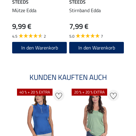
STEEDS
STEEDS
Equi
Mütze Edda
Stirnband Edda
Grip
9,99 €
7,99 €
79
4.5
2
5.0
7
4.5
In den Warenkorb
In den Warenkorb
KUNDEN KAUFTEN AUCH
40 % + 20 % EXTRA
20 % + 20 % EXTRA
20 %