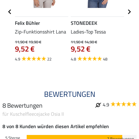
Felix Bühler
STONEDEEK
Felix
ub II
Zip-Funktionsshirt Lana
Ladies-Top Tessa
Zip-F
11,90 €
19,90 €
11,90 €
14,90 €
15,90 
9,52 €
9,52 €
12,
4.9
22
4.8
48
4.8
BEWERTUNGEN
8 Bewertungen
4.9
für Kuschelfleecejacke Osia II
8 von 8 Kunden würden diesen Artikel empfehlen
5 Sterne
7 Bewertungen