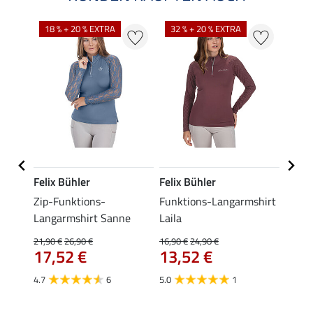
18 % + 20 % EXTRA
32 % + 20 % EXTRA
20 %
Felix Bühler
Felix Bühler
STON
ire
Zip-Funktions-
Funktions-Langarmshirt
Bluse
Langarmshirt Sanne
Laila
31,90 
ab 
21,90 €
26,90 €
16,90 €
24,90 €
17,52 €
13,52 €
4.5
4.7
6
5.0
1