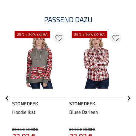
PASSEND DAZU
25 % + 20 % EXTRA
25 % + 20 % EXTRA
STONEDEEK
STONEDEEK
STO
Hoodie Ikat
Bluse Darleen
Unis
Peyt
79
29,90 €
39,90 €
29,90 €
39,90 €