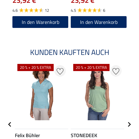
23,92 €
23,92 €
5.0
4.6
12
4.5
6
In den Warenkorb
In den Warenkorb
KUNDEN KAUFTEN AUCH
20 % + 20 % EXTRA
20 % + 20 % EXTRA
40 %
Felix Bühler
STONEDEEK
Felix