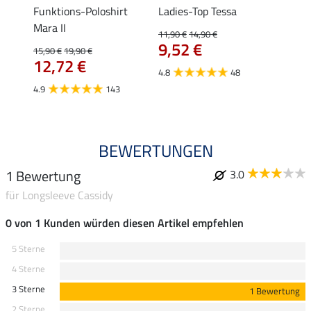
lia
Funktions-Poloshirt
Ladies-Top Tessa
Funkt
Mara II
Jule
11,90 €
14,90 €
9,52 €
15,90 €
19,90 €
24,90 
12,72 €
ab 
4.8
48
4.9
143
4.6
BEWERTUNGEN
1 Bewertung
3.0
für Longsleeve Cassidy
0 von 1 Kunden würden diesen Artikel empfehlen
5 Sterne
4 Sterne
3 Sterne
1 Bewertung
2 Sterne