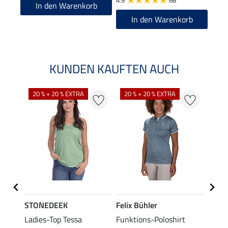
4.9
68
5.0
In den Warenkorb
In den Warenkorb
KUNDEN KAUFTEN AUCH
20 % + 20 % EXTRA
20 % + 20 % EXTRA
20 %
STONEDEEK
Felix Bühler
Felix
lia
Ladies-Top Tessa
Funktions-Poloshirt
Zip-F