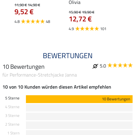
Olivia
11,90 €
14,90 €
15,90 
9,52 €
12,
15,90 €
19,90 €
12,72 €
4.8
48
4.8
4.9
101
BEWERTUNGEN
10 Bewertungen
5.0
für Performance-Stretchjacke Janna
10 von 10 Kunden würden diesen Artikel empfehlen
5 Sterne
10 Bewertungen
4 Sterne
3 Sterne
2 Sterne
1 Stern