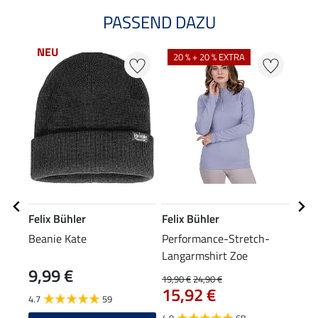
PASSEND DAZU
NEU
20 % + 20 % EXTRA
22
Felix Bühler
Felix Bühler
Feli
Beanie Kate
Performance-Stretch-
Drei
Langarmshirt Zoe
9,99 €
19,90 €
24,90 €
13,90
15,92 €
11
4.7
59